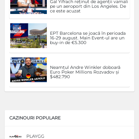
Gal Yifrach reținut de agenții vamali
pe un aeroport din Los Angeles. De
ce este acuzat
EPT Barcelona se joacă în perioada
16-29 august. Main Event-ul are un
buy-in de €5.300
Neamțul Andre Winkler doboară
Euro Poker Millions Rozvadov și
$482.790
CAZINOURI POPULARE
PLAYGG
D