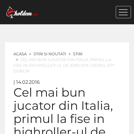
ACASA
STIRI SI NOUTATI
STIRI
CEL MAI BUN JUCATOR DIN ITALIA, PRIMUL LA
FISE IN HIGHROLLER-UL DE €25K DIN CADRUL EPT
DUBLIN
| 14.02.2016
Cel mai bun
jucator din Italia,
primul la fise in
highroller-ul de