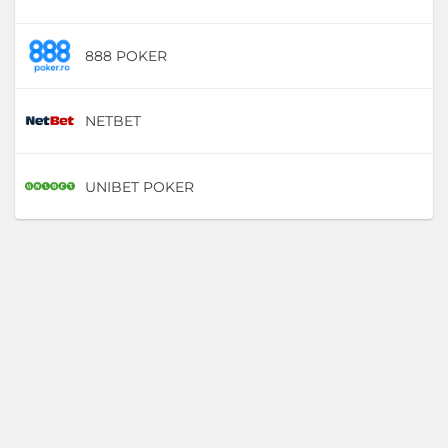
888 POKER
D
NETBET
D
UNIBET POKER
D