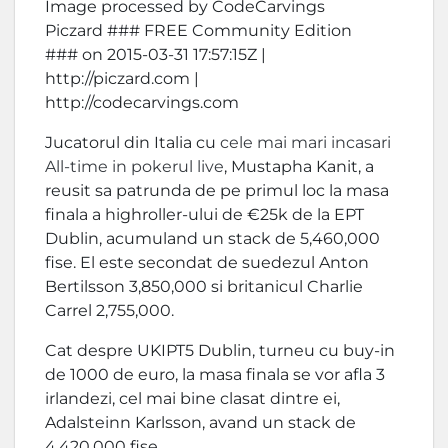
Image processed by CodeCarvings
Piczard ### FREE Community Edition
### on 2015-03-31 17:57:15Z |
http://piczard.com |
http://codecarvings.com
Jucatorul din Italia cu
cele mai mari incasari
All-time in pokerul live
, Mustapha Kanit, a
reusit sa patrunda de pe primul loc la masa
finala a highroller-ului de €25k de la EPT
Dublin, acumuland un stack de 5,460,000
fise. El este secondat de suedezul Anton
Bertilsson 3,850,000 si britanicul Charlie
Carrel 2,755,000.
Cat despre UKIPT5 Dublin, turneu cu buy-in
de 1000 de euro, la masa finala se vor afla 3
irlandezi, cel mai bine clasat dintre ei,
Adalsteinn Karlsson, avand un stack de
4,420,000 fise.