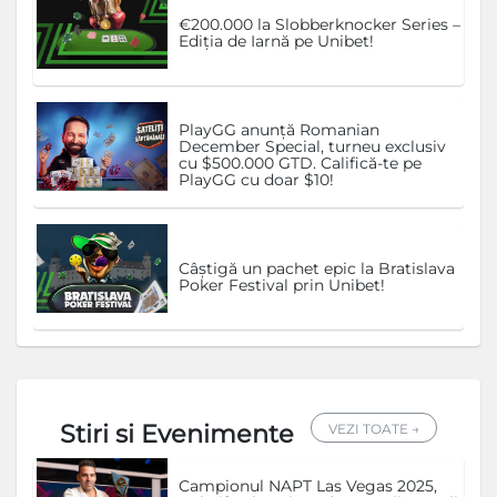
€200.000 la Slobberknocker Series –
Ediția de Iarnă pe Unibet!
PlayGG anunță Romanian
December Special, turneu exclusiv
cu $500.000 GTD. Califică-te pe
PlayGG cu doar $10!
Câștigă un pachet epic la Bratislava
Poker Festival prin Unibet!
Stiri si Evenimente
VEZI TOATE →
Campionul NAPT Las Vegas 2025,