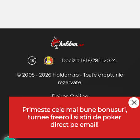
Decizia 1616/28.11.2024
© 2005 - 2026 Holdem.ro - Toate drepturile
rezervate.
Poker Online
Termeni si Conditii
Primeste cele mai bune bonusuri,
turnee freeroll si stiri de poker
Joaca Poker
direct pe email!
De ce noi?