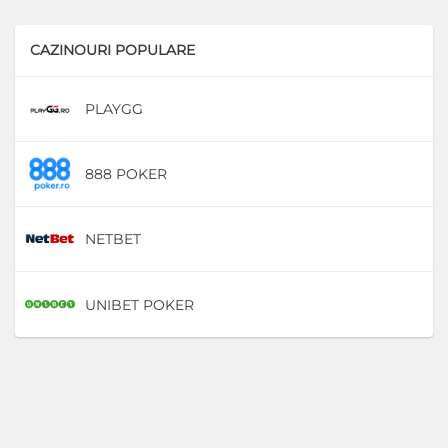
CAZINOURI POPULARE
PLAYGG
D
888 POKER
D
NETBET
D
UNIBET POKER
D