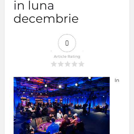
in luna
decembrie
0
Article Rating
In