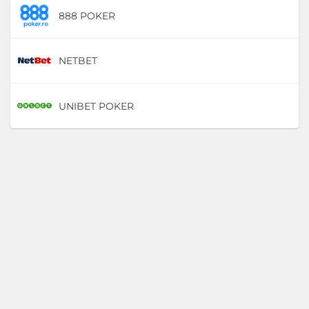
888 POKER
D
NETBET
D
UNIBET POKER
D