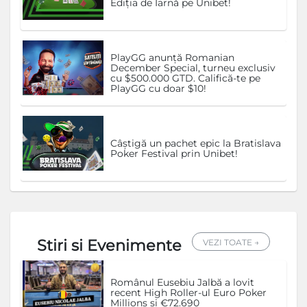
Ediția de Iarnă pe Unibet!
PlayGG anunță Romanian
December Special, turneu exclusiv
cu $500.000 GTD. Califică-te pe
PlayGG cu doar $10!
Câștigă un pachet epic la Bratislava
Poker Festival prin Unibet!
Stiri si Evenimente
VEZI TOATE →
Românul Eusebiu Jalbă a lovit
recent High Roller-ul Euro Poker
Millions și €72.690