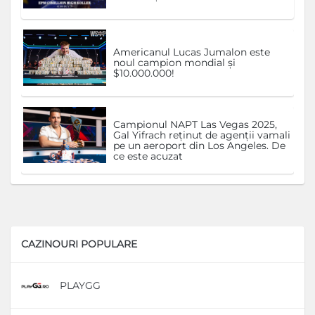
Americanul Lucas Jumalon este
noul campion mondial și
$10.000.000!
Campionul NAPT Las Vegas 2025,
Gal Yifrach reținut de agenții vamali
pe un aeroport din Los Angeles. De
ce este acuzat
CAZINOURI POPULARE
PLAYGG
D