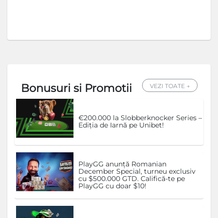
Bonusuri si Promotii
VEZI TOATE →
€200.000 la Slobberknocker Series –
Ediția de Iarnă pe Unibet!
PlayGG anunță Romanian
December Special, turneu exclusiv
cu $500.000 GTD. Califică-te pe
PlayGG cu doar $10!