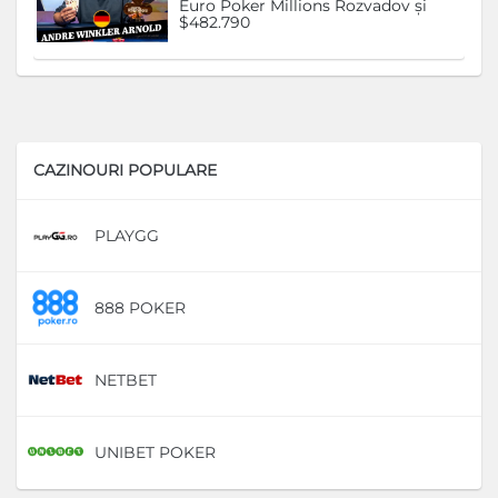
Euro Poker Millions Rozvadov și
$482.790
CAZINOURI POPULARE
PLAYGG
D
888 POKER
D
NETBET
D
UNIBET POKER
D