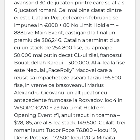
avansand 30 de jucatori printre care se afla si
6 jucatori romani. Cel mai bine clasat dintre
ei este Catalin Pop, cel care in februarie se
impunea in €808 + 80 No Limit Hold’em –
888Live Main Event, castigand la final un
premiu de $86,246. Catalin a terminat ziua
cu un stack de 254.800 fise, cu aproape
50.000 mai putin decat CL-ul zilei, francezul
Bouabdellah Karoui – 300.000. Al 4-lea la fise
este Neculai „FaceRolly” Macovei care a
reusit sa impacheteze aseara tarziu 195.500
fise, in vreme ce brasoveanul Marius
Alexandru Gicovanu, un alt jucator cu
antecedente frumoase la Rozvadov, loc 4 in
WSOPC €270 + 29 No Limit Hold’em
Opening Event #1, anul trecut in toamna –
$28,185, are al 8-lea stack, 149.500. Ceilalti trei
romani sunt Tudor Popa 76.800 – locul 19,
Denis Poteras – 72.500 locul 20 si Mihaita