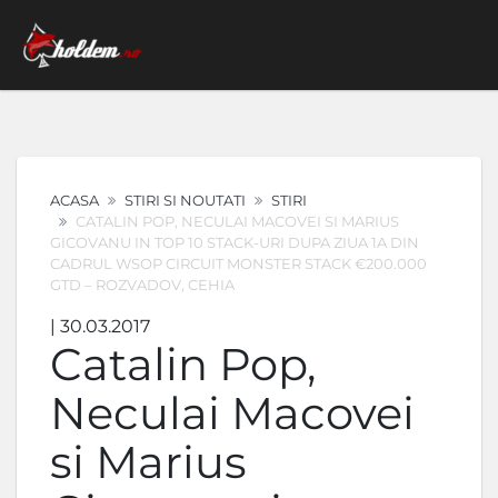
ACASA
STIRI SI NOUTATI
STIRI
CATALIN POP, NECULAI MACOVEI SI MARIUS
GICOVANU IN TOP 10 STACK-URI DUPA ZIUA 1A DIN
CADRUL WSOP CIRCUIT MONSTER STACK €200.000
GTD – ROZVADOV, CEHIA
| 30.03.2017
Catalin Pop,
Neculai Macovei
si Marius