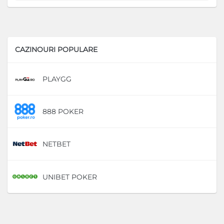
CAZINOURI POPULARE
PLAYGG
D
888 POKER
D
NETBET
D
UNIBET POKER
D