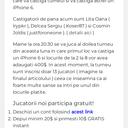
care va castiga turneul si va castiga astfel un
iPhone 6.
Castigatorii de pana acum sunt Lita Oana (
lrypkr ), Delcea Sergiu ( Koser87 ) si Cosmin
Joldis ( justforoneone ). (
detalii aici
)
Maine la ora 20:30 se va juca al doilea turneu
din aceasta luna in care primul loc va castiga
un iPhone 6 si locurile de la 2 la 8 vor avea
adaugati 400$. In acest moment, la turneu
sunt inscrisi doar 13 jucatori ( imagine la
finalul articolului ) ceea ce inseamna ca ai
foarte multe sanse sa intri pe unul din
locurile platite.
Jucatorii noi participa gratuit!
Deschizi un cont folosind
acest link
Depui minim 20$ si primesti 10$ GRATIS
instant