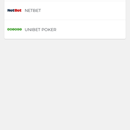
NETBET
D
UNIBET POKER
D