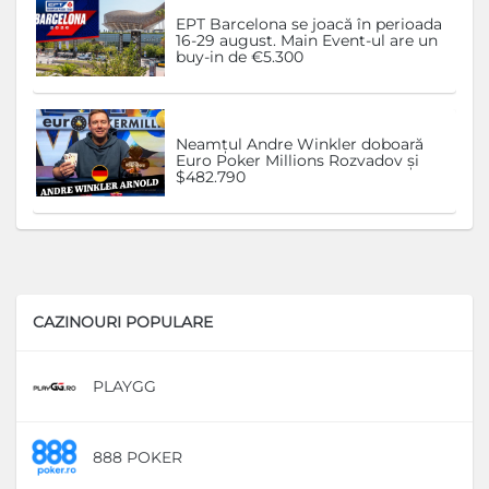
EPT Barcelona se joacă în perioada
16-29 august. Main Event-ul are un
buy-in de €5.300
Neamțul Andre Winkler doboară
Euro Poker Millions Rozvadov și
$482.790
CAZINOURI POPULARE
PLAYGG
D
888 POKER
D