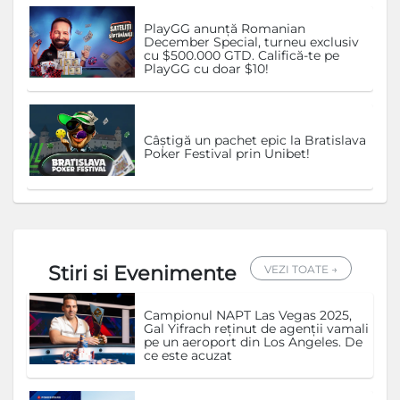
PlayGG anunță Romanian
December Special, turneu exclusiv
cu $500.000 GTD. Califică-te pe
PlayGG cu doar $10!
Câștigă un pachet epic la Bratislava
Poker Festival prin Unibet!
Stiri si Evenimente
VEZI TOATE →
Campionul NAPT Las Vegas 2025,
Gal Yifrach reținut de agenții vamali
pe un aeroport din Los Angeles. De
ce este acuzat