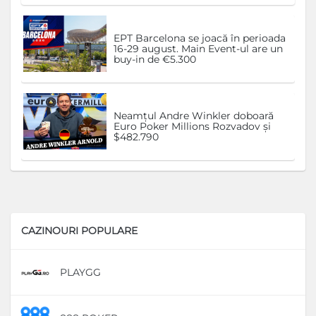
EPT Barcelona se joacă în perioada
16-29 august. Main Event-ul are un
buy-in de €5.300
Neamțul Andre Winkler doboară
Euro Poker Millions Rozvadov și
$482.790
CAZINOURI POPULARE
PLAYGG
D