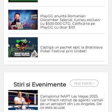
PlayGG anunță Romanian
December Special, turneu exclusiv
cu $500.000 GTD. Califică-te pe
PlayGG cu doar $10!
Câștigă un pachet epic la Bratislava
Poker Festival prin Unibet!
Stiri si Evenimente
VEZI TOATE →
Campionul NAPT Las Vegas 2025,
Gal Yifrach reținut de agenții vamali
pe un aeroport din Los Angeles. De
ce este acuzat