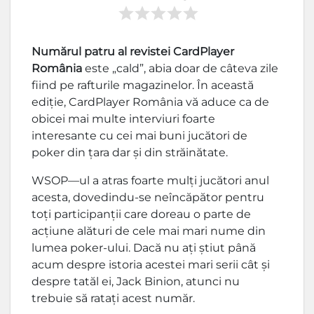
Numărul patru al revistei CardPlayer
România
este „cald”, abia doar de câteva zile
fiind pe rafturile magazinelor. În această
ediţie, CardPlayer România vă aduce ca de
obicei mai multe interviuri foarte
interesante cu cei mai buni jucători de
poker din ţara dar şi din străinătate.
WSOP—ul a atras foarte mulţi jucători anul
acesta, dovedindu-se neîncăpător pentru
toţi participanţii care doreau o parte de
acţiune alături de cele mai mari nume din
lumea poker-ului. Dacă nu aţi ştiut până
acum despre istoria acestei mari serii cât şi
despre tatăl ei, Jack Binion, atunci nu
trebuie să rataţi acest număr.