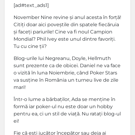
[ad#text_ads1]
November Nine revine şi anul acesta în forţă!
Citiţi doar aici poveştile din spatele fiecăruia
şi faceţi pariurile! Cine va fi noul Campion
Mondial? Phil Ivey este unul dintre favoriţi.
Tu cu cine ţii?
Blog-urile lui Negreanu, Doyle, Hellmuth
sunt prezente ca de obicei. Daniel ne va face
o vizită în luna Noiembrie, când Poker Stars
va susţine în România un turneu live de zile
mari!
Într-o lume a bărbaţilor, Ada se menţine în
formă iar poker-ul nu este doar un hobby
pentru ea, ci un stil de viaţă. Nu rataţi blog-ul
ei!
Fie că eşti jucător începător sau deja ai