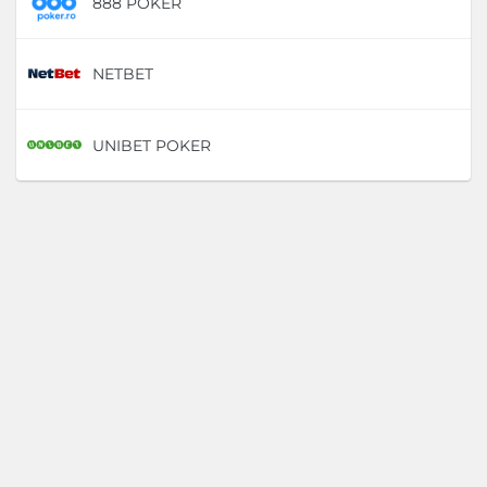
888 POKER
D
NETBET
D
UNIBET POKER
D