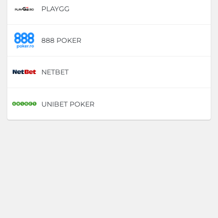
PLAYGG
D
888 POKER
D
NETBET
D
UNIBET POKER
D