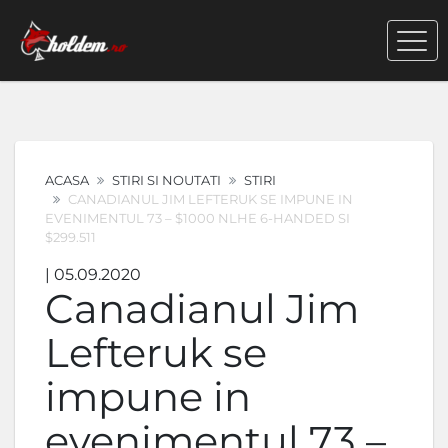
ACASA
STIRI SI NOUTATI
STIRI
CANADIANUL JIM LEFTERUK SE IMPUNE IN
EVENIMENTUL 73 – $1000 NLHE 6-HANDED SI
$299.511
| 05.09.2020
Canadianul Jim
Lefteruk se
impune in
evenimentul 73 –