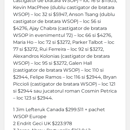
castigator de bratara WSOP) – loc 16 si $11503,
Kevin MacPhee (dublu castigator de bratara
WSOP) – loc 32 si $5947, Anson Tsang (dublu
castigator de bratara WSOP) – loc 56 si
$4276, Ajay Chabra (castigator de bratara
WSOP in evenimentul 72) – loc 66 si $4276,
Maria Ho – loc 72 si $3272, Parker Talbot – loc
77 si $3272, Rui Ferreira – loc 92 si $3272,
Alexandros Kolonias (castigator de bratara
WSOP) – loc 95 si $3272, Galen Hall
(castigator de bratara WSOP) – loc 110 si
$2944, Felipe Ramos – loc 116 si $2944, Bryan
Piccioli (castigator de bratara WSOP) – loc 121
si $2944 sau jucatorul roman Cosmin Petrica
– loc 123 si $2944.
1 Jim Lefteruk Canada $299.511 + pachet
WSOP Europe
2 Endrit Geci UK $223.978