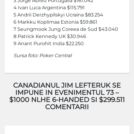
3 Jorge Abreu Portugalia $161.042
4 Ivan Luca Argentina $115.791
5 Andrii Derzhypilskyi Ucraina $83.254
6 Markku Koplimaa Estonia $59.861
7 Seungmook Jung Coreea de Sud $43.040
8 Patrick Kennedy UK $30.946
9 Anant Purohit India $22.250
Sursa foto: Poker Central
CANADIANUL JIM LEFTERUK SE
IMPUNE IN EVENIMENTUL 73 –
$1000 NLHE 6-HANDED SI $299.511
COMENTARII