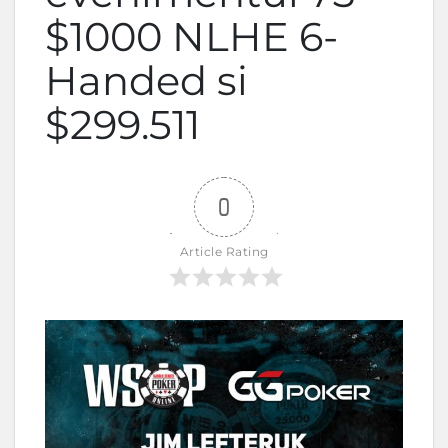
$1000 NLHE 6-
Handed si
$299.511
0
Article Rating