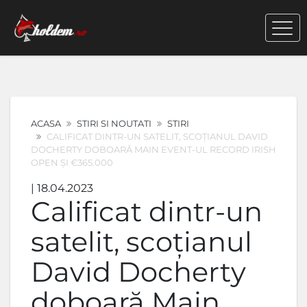
ACASA
STIRI SI NOUTATI
STIRI
CALIFICAT DINTR-UN SATELIT, SCOȚIANUL DAVID
DOCHERTY DOBOARĂ MAIN EVENT-UL RECORD IRISH
OPEN ȘI €365.000
| 18.04.2023
Calificat dintr-un
satelit, scoțianul
David Docherty
doboară Main