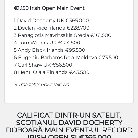
€1.150 Irish Open Main Event
1 David Docherty UK €365.000
2 Declan Rice Irlanda €228.700
3 Panagiotis Mavritsakis Grecia €161.500
4 Tom Waters UK €124.500
5 Andy Black Irlanda €95.500
6 Eugeniu Barbaros Rep. Moldova €73.500
7 Carl Shaw UK €56.500
8 Henri Ojala Finlanda €43.500
Sursă foto: PokerNews
CALIFICAT DINTR-UN SATELIT,
SCOȚIANUL DAVID DOCHERTY
DOBOARĂ MAIN EVENT-UL RECORD
IRISH OPEN ȘI €365.000