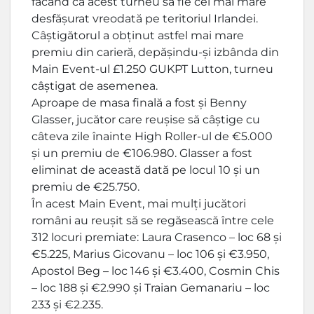
făcând ca acest turneu să fie cel mai mare
desfășurat vreodată pe teritoriul Irlandei.
Câștigătorul a obținut astfel mai mare
premiu din carieră, depășindu-și izbânda din
Main Event-ul £1.250 GUKPT Lutton, turneu
câștigat de asemenea.
Aproape de masa finală a fost și Benny
Glasser, jucător care reușise să câștige cu
câteva zile înainte High Roller-ul de €5.000
și un premiu de €106.980. Glasser a fost
eliminat de această dată pe locul 10 și un
premiu de €25.750.
În acest Main Event, mai mulți jucători
români au reușit să se regăsească între cele
312 locuri premiate: Laura Crasenco – loc 68 și
€5.225, Marius Gicovanu – loc 106 și €3.950,
Apostol Beg – loc 146 și €3.400, Cosmin Chis
– loc 188 și €2.990 și Traian Gemanariu – loc
233 și €2.235.