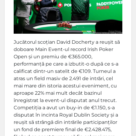
Jucătorul scoțian David Docherty a reușit să
doboare Main Event-ul record Irish Poker
Open și un premiu de €365.000,
performanță pe care a izbutit-o după ce s-a
calificat dintr-un satelit de €109. Turneul a
atras un field masiv de 2.491 de intrări, cel
mai mare din istoria acestui eveniment, cu
aproape 22% mai mult decât bazinul
înregistrat la event-ul disputat anul trecut.
Competiția a avut un buy-in de €1.150, s-a
disputat în incinta Royal Dublin Society și a
reușit să strângă din intrările participanților
un fond de premiere final de €2.428.475,