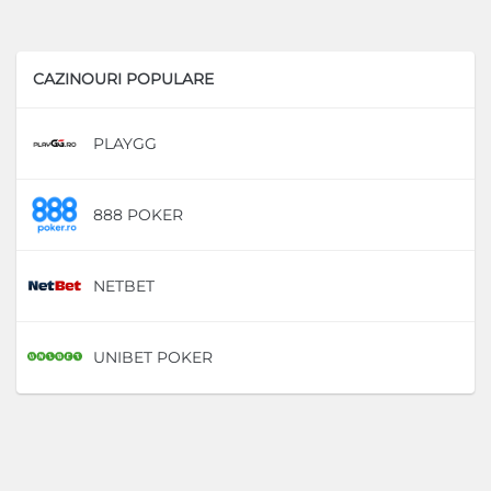
CAZINOURI POPULARE
PLAYGG
D
888 POKER
D
NETBET
D
UNIBET POKER
D