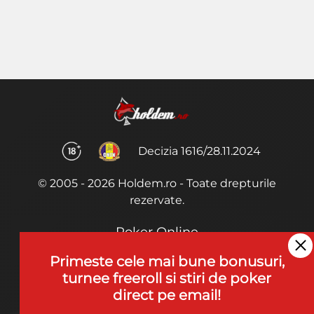
Decizia 1616/28.11.2024
© 2005 - 2026 Holdem.ro - Toate drepturile
rezervate.
Poker Online
Termeni si Conditii
Primeste cele mai bune bonusuri,
turnee freeroll si stiri de poker
Joaca Poker
direct pe email!
De ce noi?