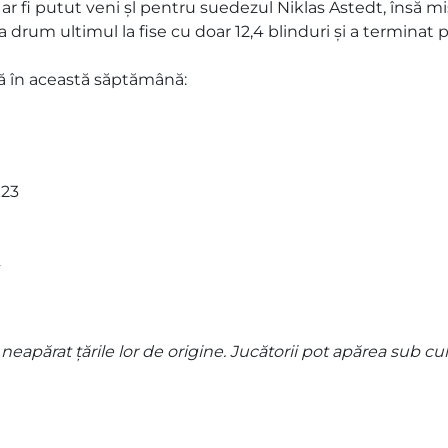
6 ar fi putut veni șl pentru suedezul Niklas Astedt, însă m
 la drum ultimul la fise cu doar 12,4 blinduri și a terminat 
tă în această săptămână:
923
4
 neapărat țările lor de origine. Jucătorii pot apărea sub cul