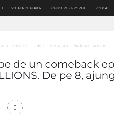
TI
SCOALA DE POKER
BONUSURI SI PROMOTII
PODCAST
NEUL SUPER MILLION$. DE PE 8, AJUNGE PÂNĂ LA HEADS-UP
pe de un comeback ep
ILLION$. De pe 8, ajun
0