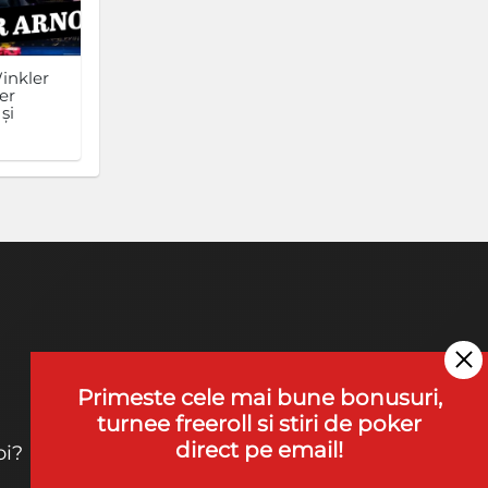
inkler
er
și
Primeste cele mai bune bonusuri,
turnee freeroll si stiri de poker
direct pe email!
oi?
Contact