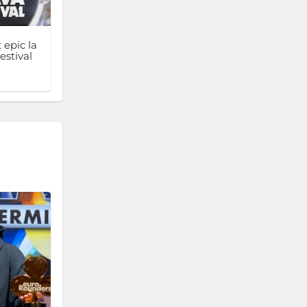
 epic la
estival