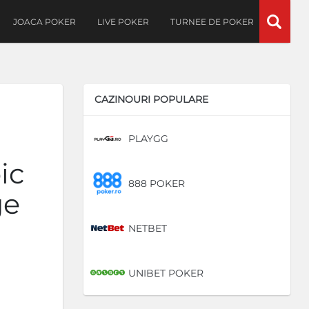
JOACA POKER
LIVE POKER
TURNEE DE POKER
CAZINOURI POPULARE
PLAYGG
DE
ic
888 POKER
DE
ge
NETBET
DE
UNIBET POKER
DE