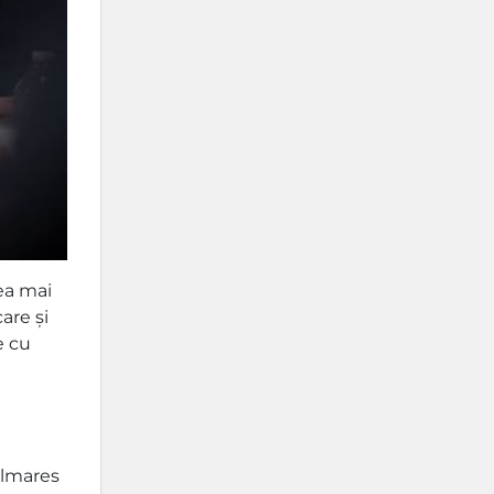
ea mai
are și
e cu
palmares