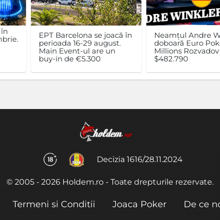
 în
EPT Barcelona se joacă în
Neamțul Andre W
brie.
perioada 16-29 august.
doboară Euro Pok
n
Main Event-ul are un
Millions Rozvadov 
buy-in de €5.300
$482.790
Decizia 1616/28.11.2024
© 2005 - 2026 Holdem.ro - Toate drepturile rezervate.
Termeni si Conditii
Joaca Poker
De ce n