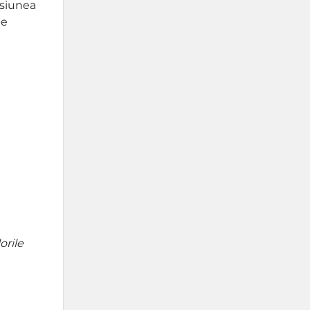
isiunea
pe
orile