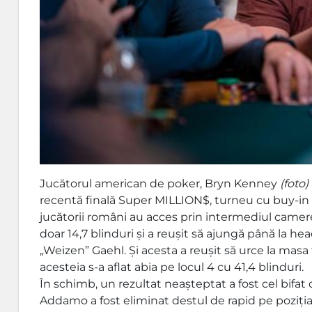
Jucătorul american de poker, Bryn Kenney
(foto)
recentă finală Super MILLION$, turneu cu buy-in 
jucătorii români au acces prin intermediul camerei
doar 14,7 blinduri și a reușit să ajungă până la he
„Weizen” Gaehl. Și acesta a reușit să urce la masa 
acesteia s-a aflat abia pe locul 4 cu 41,4 blinduri.
În schimb, un rezultat neașteptat a fost cel bifat d
Addamo a fost eliminat destul de rapid pe poziția 