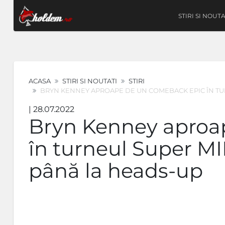
STIRI SI NOUTA
ACASA
STIRI SI NOUTATI
STIRI
BRYN KENNEY APROAPE DE UN COMEBACK EPIC ÎN TUR
| 28.07.2022
Bryn Kenney aproa
în turneul Super M
până la heads-up