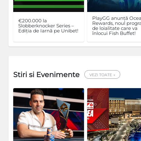
PlayGG anunță Oce
€200.000 la
Rewards, noul prog
Slobberknocker Series –
de loialitate care va
Ediția de Iarnă pe Unibet!
înlocui Fish Buffet!
Stiri si Evenimente
VEZI TOATE →