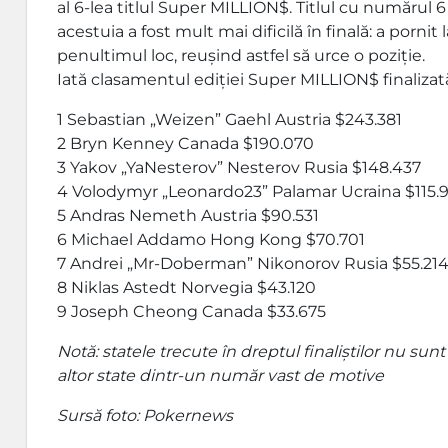
al 6-lea titlul Super MILLION$. Titlul cu numărul 
acestuia a fost mult mai dificilă în finală: a pornit
penultimul loc, reușind astfel să urce o poziție.
Iată clasamentul ediției Super MILLION$ finaliza
1 Sebastian „Weizen” Gaehl Austria $243.381
2 Bryn Kenney Canada $190.070
3 Yakov „YaNesterov” Nesterov Rusia $148.437
4 Volodymyr „Leonardo23” Palamar Ucraina $115.
5 Andras Nemeth Austria $90.531
6 Michael Addamo Hong Kong $70.701
7 Andrei „Mr-Doberman” Nikonorov Rusia $55.21
8 Niklas Astedt Norvegia $43.120
9 Joseph Cheong Canada $33.675
Notă: statele trecute în dreptul finaliștilor nu sunt
altor state dintr-un număr vast de motive
Sursă foto: Pokernews