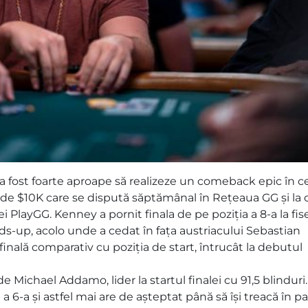
a fost foarte aproape să realizeze un comeback epic în c
de $10K care se dispută săptămânal în Rețeaua GG și la c
 PlayGG. Kenney a pornit finala de pe poziția a 8-a la fis
ads-up, acolo unde a cedat în fața austriacului Sebastian
finală comparativ cu poziția de start, întrucât la debutul
e Michael Addamo, lider la startul finalei cu 91,5 blinduri.
a 6-a și astfel mai are de așteptat până să își treacă în 