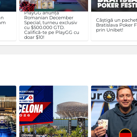
PlayGG anunță
an
Romanian December
Câștigă un pachet
ram
Special, turneu exclusiv
Bratislava Poker F
cu $500.000 GTD.
prin Unibet!
Califică-te pe PlayGG cu
doar $10!