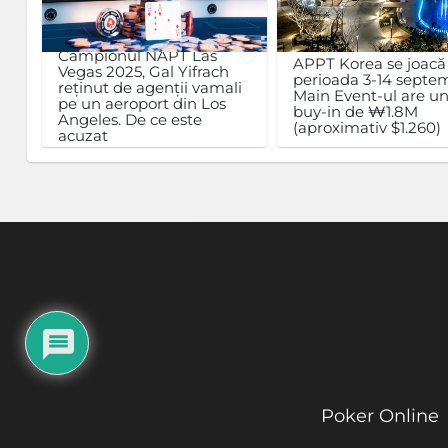
Campionul NAPT Las
APPT Korea se joacă
Vegas 2025, Gal Yifrach
perioada 3-14 septem
reținut de agenții vamali
Main Event-ul are u
pe un aeroport din Los
buy-in de ₩1.8M
Angeles. De ce este
(aproximativ $1.260)
acuzat
Poker Online