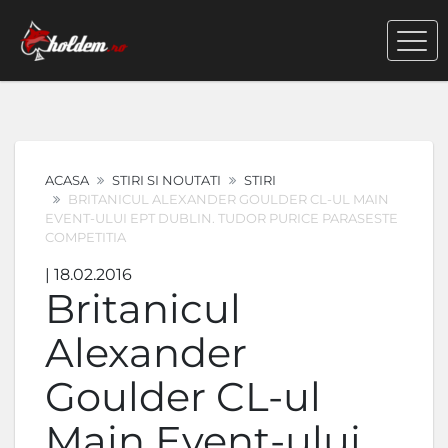
ACASA
STIRI SI NOUTATI
STIRI
BRITANICUL ALEXANDER GOULDER CL-UL MAIN
EVENT-ULUI EPT DUBLIN. TUDOR PURICE PARASESTE
COMPETITIA
| 18.02.2016
Britanicul
Alexander
Goulder CL-ul
Main Event-ului