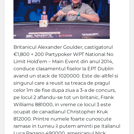
Britanicul Alexander Goulder, castigatorul
€1,800 + 200 Partypoker WPT National No
Limit Hold’em – Main Event din anul 2014,
conduce clasamentul fiselor la EPT Dublin
avand un stack de 1020000. Este de-altfel si
singurul care a reusit sa treaca de pragul
celor 1m de fise dupa ziua a 3-a de concurs,
pe locul 2 aflandu-se tot un britanic, Frank
Williams 881000, in vreme ce locul 3 este
ocupat de canadianul Christopher Kruk
812000. Printre numele foarte cunoscute
ramase in turneu ii putem aminti pe italianul
Luca Pagano 490000, americanul Nick