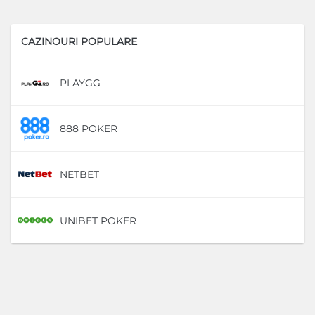
CAZINOURI POPULARE
PLAYGG
D
888 POKER
D
NETBET
D
UNIBET POKER
D