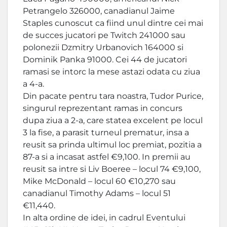
Petrangelo 326000, canadianul Jaime
Staples cunoscut ca fiind unul dintre cei mai
de succes jucatori pe Twitch 241000 sau
polonezii Dzmitry Urbanovich 164000 si
Dominik Panka 91000. Cei 44 de jucatori
ramasi se intorc la mese astazi odata cu ziua
a 4-a.
Din pacate pentru tara noastra, Tudor Purice,
singurul reprezentant ramas in concurs
dupa ziua a 2-a, care statea excelent pe locul
3 la fise, a parasit turneul prematur, insa a
reusit sa prinda ultimul loc premiat, pozitia a
87-a si a incasat astfel €9,100. In premii au
reusit sa intre si Liv Boeree – locul 74 €9,100,
Mike McDonald – locul 60 €10,270 sau
canadianul Timothy Adams – locul 51
€11,440.
In alta ordine de idei, in cadrul Eventului