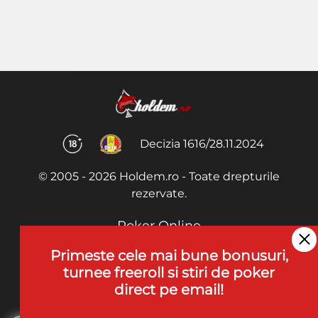
Decizia 1616/28.11.2024
© 2005 - 2026 Holdem.ro - Toate drepturile
rezervate.
Poker Online
Termeni si Conditii
Primeste cele mai bune bonusuri,
turnee freeroll si stiri de poker
Joaca Poker
direct pe email!
De ce noi?