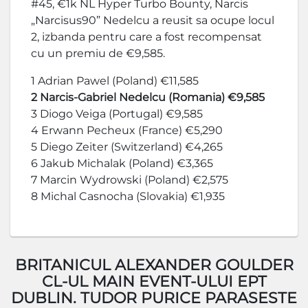
#45, €1k NL Hyper Turbo Bounty, Narcis
„Narcisus90” Nedelcu a reusit sa ocupe locul
2, izbanda pentru care a fost recompensat
cu un premiu de €9,585.
1 Adrian Pawel (Poland) €11,585
2 Narcis-Gabriel Nedelcu (Romania) €9,585
3 Diogo Veiga (Portugal) €9,585
4 Erwann Pecheux (France) €5,290
5 Diego Zeiter (Switzerland) €4,265
6 Jakub Michalak (Poland) €3,365
7 Marcin Wydrowski (Poland) €2,575
8 Michal Casnocha (Slovakia) €1,935
BRITANICUL ALEXANDER GOULDER
CL-UL MAIN EVENT-ULUI EPT
DUBLIN. TUDOR PURICE PARASESTE