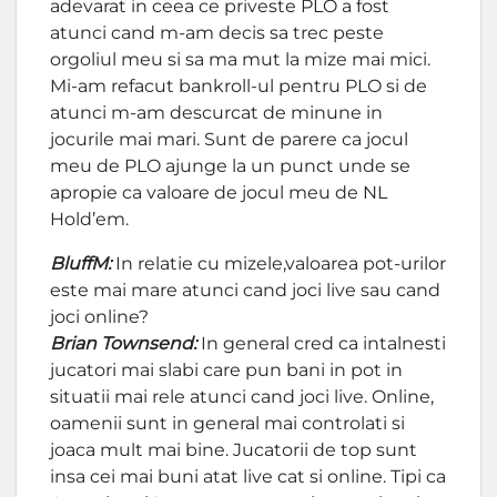
adevarat in ceea ce priveste PLO a fost
atunci cand m-am decis sa trec peste
orgoliul meu si sa ma mut la mize mai mici.
Mi-am refacut bankroll-ul pentru PLO si de
atunci m-am descurcat de minune in
jocurile mai mari. Sunt de parere ca jocul
meu de PLO ajunge la un punct unde se
apropie ca valoare de jocul meu de NL
Hold’em.
BluffM:
In relatie cu mizele,valoarea pot-urilor
este mai mare atunci cand joci live sau cand
joci online?
Brian Townsend:
In general cred ca intalnesti
jucatori mai slabi care pun bani in pot in
situatii mai rele atunci cand joci live. Online,
oamenii sunt in general mai controlati si
joaca mult mai bine. Jucatorii de top sunt
insa cei mai buni atat live cat si online. Tipi ca