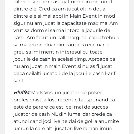
diferite si n-am castigat nimic in nici unul
dintre ele. Cred ca am jucat ok in doua
dintre ele si mai apoi in Main Event in mod
sigur nu am jucat la capacitate maxima. Am
vrut sa dorm si sa ma intorc la jocurile de
cash. Am facut un call marginal cand trebuia
sa ma arunc, doar din cauza ca era foarte
greu sa imi mentin interesul cu toate
jocurile de cash in acelasi timp. Aproape ca
nu am jucat in Main Event si nu as fi jucat
daca ceilalti jucatori de la jocurile cash l-ar fi
sarit.
BluffM:
Mark Vos, un jucator de poker
profesionist, a fost recent citat spunand ca
este de parere ca esti cel mai de succes
jucator de cash NL din lume, dar crede ca
atunci cand joci live, te dai de gol la anumite
lucruri la care alti jucatori live raman imuni,