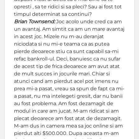
opresti , sa te ridici si sa pleci? Sau ai fost tot
timpul determinat sa continui?
Brian Townsend:
Joc acolo unde cred ca am
un avantaj. Am simtit ca am un mare avantaj
in acest joc. Mizele nu m-au deranjat
niciodata si nu mi-e teama ca as putea
pierde deoarece stiu ca sunt capabil sa-mi
refac bankroll-ul. Deci, banuiesc ca nu sufar
de acest tip de frica deoarece am avut atat
de mult succes in jocurile mari. Chiar si
atunci cand am pierdut acel pot imens nu
prea mi-a pasat, vreau sa spun de fapt ca mi-
a pasat, nu ma intelegeti gresit, dar nu banii
au fost problema. Am fost dezamagit de
modul in care am jucat. M-am ridicat si am
plecat deoarece am fost atat de dezamagit.
M-am dus in camera mea sa joc online si am
pierdut alti $500.000. Dupa aceasta m-am