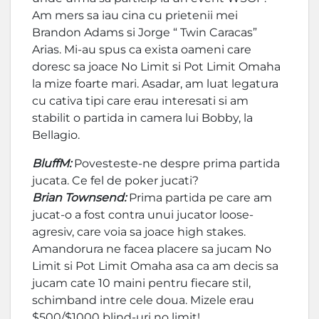
Am mers sa iau cina cu prietenii mei
Brandon Adams si Jorge “ Twin Caracas”
Arias. Mi-au spus ca exista oameni care
doresc sa joace No Limit si Pot Limit Omaha
la mize foarte mari. Asadar, am luat legatura
cu cativa tipi care erau interesati si am
stabilit o partida in camera lui Bobby, la
Bellagio.
BluffM:
Povesteste-ne despre prima partida
jucata. Ce fel de poker jucati?
Brian Townsend:
Prima partida pe care am
jucat-o a fost contra unui jucator loose-
agresiv, care voia sa joace high stakes.
Amandorura ne facea placere sa jucam No
Limit si Pot Limit Omaha asa ca am decis sa
jucam cate 10 maini pentru fiecare stil,
schimband intre cele doua. Mizele erau
$500/$1000 blind-uri no limit!