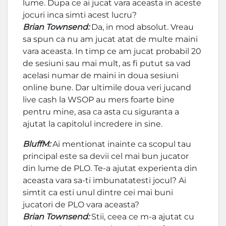
lume. Dupa ce ai jucat vara aceasta in aceste
jocuri inca simti acest lucru?
Brian Townsend:
Da, in mod absolut. Vreau
sa spun ca nu am jucat atat de multe maini
vara aceasta. In timp ce am jucat probabil 20
de sesiuni sau mai mult, as fi putut sa vad
acelasi numar de maini in doua sesiuni
online bune. Dar ultimile doua veri jucand
live cash la WSOP au mers foarte bine
pentru mine, asa ca asta cu siguranta a
ajutat la capitolul incredere in sine.
BluffM:
Ai mentionat inainte ca scopul tau
principal este sa devii cel mai bun jucator
din lume de PLO. Te-a ajutat experienta din
aceasta vara sa-ti imbunatatesti jocul? Ai
simtit ca esti unul dintre cei mai buni
jucatori de PLO vara aceasta?
Brian Townsend:
Stii, ceea ce m-a ajutat cu