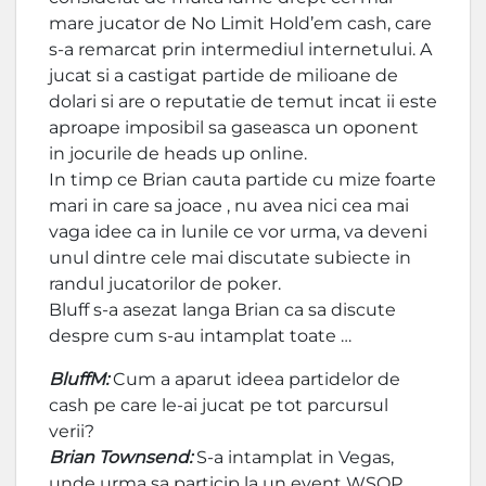
mare jucator de No Limit Hold’em cash, care
s-a remarcat prin intermediul internetului. A
jucat si a castigat partide de milioane de
dolari si are o reputatie de temut incat ii este
aproape imposibil sa gaseasca un oponent
in jocurile de heads up online.
In timp ce Brian cauta partide cu mize foarte
mari in care sa joace , nu avea nici cea mai
vaga idee ca in lunile ce vor urma, va deveni
unul dintre cele mai discutate subiecte in
randul jucatorilor de poker.
Bluff s-a asezat langa Brian ca sa discute
despre cum s-au intamplat toate …
BluffM:
Cum a aparut ideea partidelor de
cash pe care le-ai jucat pe tot parcursul
verii?
Brian Townsend:
S-a intamplat in Vegas,
unde urma sa particip la un event WSOP.