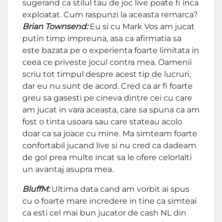
sugerand ca stilul tau de joc live poate fi inca
exploatat. Cum raspunzi la aceasta remarca?
Brian Townsend:
Eu si cu Mark Vos am jucat
putin timp impreuna, asa ca afirmatia sa
este bazata pe o experienta foarte limitata in
ceea ce priveste jocul contra mea. Oamenii
scriu tot timpul despre acest tip de lucruri,
dar eu nu sunt de acord. Cred ca ar fi foarte
greu sa gasesti pe cineva dintre cei cu care
am jucat in vara aceasta, care sa spuna ca am
fost o tinta usoara sau care stateau acolo
doar ca sa joace cu mine. Ma simteam foarte
confortabil jucand live si nu cred ca dadeam
de gol prea multe incat sa le ofere celorlalti
un avantaj asupra mea.
BluffM:
Ultima data cand am vorbit ai spus
cu o foarte mare incredere in tine ca simteai
ca esti cel mai bun jucator de cash NL din