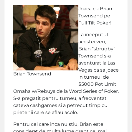
Joaca cu Brian
Townsend pe
Full Tilt Poker!
La inceputul
acestei veri,
Brian “sbrugby”
Townsend s-a
aventurat la Las
Vegas ca sa joace
Brian Townsend
in turneul de
$5000 Pot Limit
Omaha w/Rebuys de la Word Series of Poker.
S-a pregatit pentru turneu, a frecventat
cateva cashgames si a petrecut timp cu
prietenii care se aflau acolo.
Pentru cei care inca nu stiu, Brian este
considerat de multa lume drept cel mai