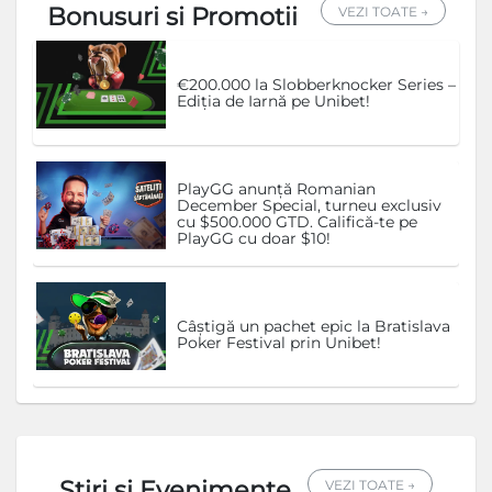
Bonusuri si Promotii
VEZI TOATE →
€200.000 la Slobberknocker Series –
Ediția de Iarnă pe Unibet!
PlayGG anunță Romanian
December Special, turneu exclusiv
cu $500.000 GTD. Califică-te pe
PlayGG cu doar $10!
Câștigă un pachet epic la Bratislava
Poker Festival prin Unibet!
Stiri si Evenimente
VEZI TOATE →