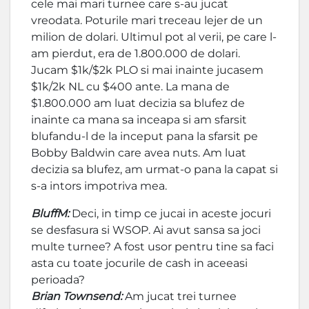
cele mai mari turnee care s-au jucat
vreodata. Poturile mari treceau lejer de un
milion de dolari. Ultimul pot al verii, pe care l-
am pierdut, era de 1.800.000 de dolari.
Jucam $1k/$2k PLO si mai inainte jucasem
$1k/2k NL cu $400 ante. La mana de
$1.800.000 am luat decizia sa blufez de
inainte ca mana sa inceapa si am sfarsit
blufandu-l de la inceput pana la sfarsit pe
Bobby Baldwin care avea nuts. Am luat
decizia sa blufez, am urmat-o pana la capat si
s-a intors impotriva mea.
BluffM:
Deci, in timp ce jucai in aceste jocuri
se desfasura si WSOP. Ai avut sansa sa joci
multe turnee? A fost usor pentru tine sa faci
asta cu toate jocurile de cash in aceeasi
perioada?
Brian Townsend:
Am jucat trei turnee