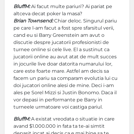
BluffM:
Ai facut multe pariuri? Ai pariat pe
altceva decat poker la masa?
Brian Townsend:
Chiar deloc. Singurul pariu
pe care l-am facut a fost spre sfarsitul verii,
cand eu si Barry Greenstein am avut o
discutie despre jucatorii profesionisti de
turnee online si cele live. El a sustinut ca
jucatorii online au avut atat de mult succes
in jocurile live doar datorita numarului lor,
care este foarte mare. Astfel am decis sa
facem un pariu sa comparam evolutia lui cu
doi jucatori online alesi de mine. Deci i-am
ales pe Sorel Mizzi si Justin Bonomo. Daca il
vor depasi in performante pe Barry in
turneele urmatoare voi castiga pariul.
BluffM:
A existat vreodata o situatie in care
avand $1.000.000 in fata ta te-ai simtit
depasit incat ai decis ca e mai bine sa te