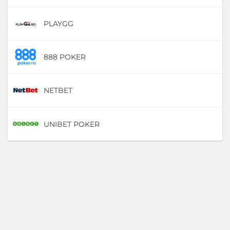
PLAYGG
D
888 POKER
D
NETBET
D
UNIBET POKER
D