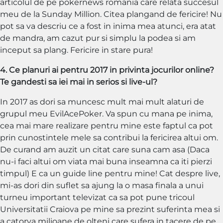
articolul de pe pokernews romania care relata succesul
meu de la Sunday Million. Citea plangand de fericire! Nu
pot sa va descriu ce a fost in inima mea atunci, era atat
de mandra, am cazut pur si simplu la podea si am
inceput sa plang. Fericire in stare pura!
4. Ce planuri ai pentru 2017 in privinta jocurilor online?
Te gandesti sa iei mai in serios si live-ul?
In 2017 as dori sa muncesc mult mai mult alaturi de
grupul meu EvilAcePoker. Va spun cu mana pe inima,
cea mai mare realizare pentru mine este faptul ca pot
prin cunostintele mele sa contribui la fericirea altui om.
De curand am auzit un citat care suna cam asa (Daca
nu-i faci altui om viata mai buna inseamna ca iti pierzi
timpul) E ca un guide line pentru mine! Cat despre live,
mi-as dori din suflet sa ajung la o masa finala a unui
turneu important televizat ca sa pot pune tricoul
Universitatii Craiova pe mine sa prezint suferinta mea si
a catorva milioane de olteni care sufera in tacere de pe