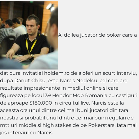
Mama
a
plans
de
fericire
Al doilea jucator de poker care a
pentru
reusita
mea
de
la
dat curs invitatiei holdem.ro de a oferi un scurt interviu,
Sunday
dupa Danut Chisu, este Narcis Nedelcu, cel care are
Million!
rezultate impresionante in mediul online si care
figureaza pe locul 39 HendonMob Romania cu castiguri
de aproape $180.000 in circuitul live. Narcis este la
aceasta ora unul dintre cei mai buni jucatori din tara
noastra si probabil unul dintre cei mai buni regulari de
mtt uri middle si high stakes de pe Pokerstars. Iata mai
jos interviul cu Narcis: