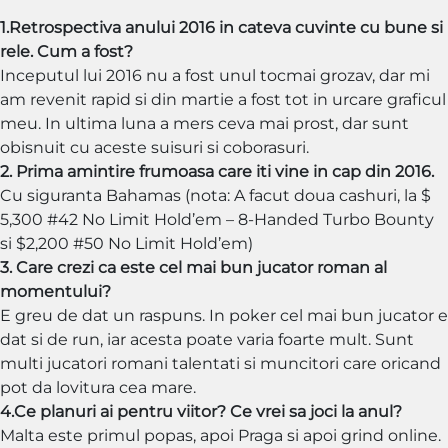
1.Retrospectiva anului 2016 in cateva cuvinte cu bune si
rele. Cum a fost?
Inceputul lui 2016 nu a fost unul tocmai grozav, dar mi
am revenit rapid si din martie a fost tot in urcare graficul
meu. In ultima luna a mers ceva mai prost, dar sunt
obisnuit cu aceste suisuri si coborasuri.
2. Prima amintire frumoasa care iti vine in cap din 2016.
Cu siguranta Bahamas (nota: A facut doua cashuri, la $
5,300 #42 No Limit Hold’em – 8-Handed Turbo Bounty
si $2,200 #50 No Limit Hold’em)
3. Care crezi ca este cel mai bun jucator roman al
momentului?
E greu de dat un raspuns. In poker cel mai bun jucator e
dat si de run, iar acesta poate varia foarte mult. Sunt
multi jucatori romani talentati si muncitori care oricand
pot da lovitura cea mare.
4.Ce planuri ai pentru viitor? Ce vrei sa joci la anul?
Malta este primul popas, apoi Praga si apoi grind online.