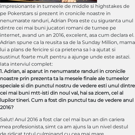
impresionante in turneele de middle si highstakes de
pe Pokerstars si prezent in cronicile noastre in
nenumarate randuri, Adrian Pora este cu siguranta unul
dintre cei mai buni jucatori romani de turnee pe
internet, avand un an 2016, excelent, asa cum declara el.
Adrian spune ca la reusita sa de la Sunday Million, mama
lui a plans de fericire si ca prietena sa l-a ajutat si
sustinut foarte mult pentru a ajunge unde este astazi.
Iata interviul complet:
1. Adrian, ai aparut in nenumarate randuri in cronicile
noastre prin prezenta ta la mesele finale ale turneelor
speciale si din punctul nostru de vedere esti unul dintre
cei mai buni mtt-isti din noul val, hai sa zicem, cel al
lupilor tineri. Cum a fost din punctul tau de vedere anul
2016?
Salut! Anul 2016 a fost clar cel mai bun an din cariera
mea profesionista, simt ca am ajuns la un nivel destul
de ridicat totul culminand cu cea mai mare