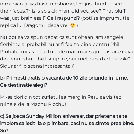
romanian guys have no shame, I’m just tired to see
their faces.This is so sick man, did you see? That bluff
was just brainless!!” Ce i raspunzi? (poti sa imprumuti si
replica lui Dragomir daca vrei
)
Nu pot sa va spun decat ca sunt oltean, am sangele
fierbinte si probabil nu ar fi foarte bine pentru Phil.
Probabil mi-as lua o tura de masa dar sigur i-as zice ceva
de genu „shut the f..k up in your mothers d.ad people”.
Sigur ar fi o scena interesanta:))
b) Primesti gratis o vacanta de 10 zile oriunde in lume.
Ce destinatie alegi?
Mi-as dori din tot sufletul sa merg in Peru sa vizitez
ruinele de la Machu Picchu!
c) Se joaca Sunday Million aniversar, dar prietena ta te
implora sa iesiti la o plimbare, caci nu se simte prea bine.
So?