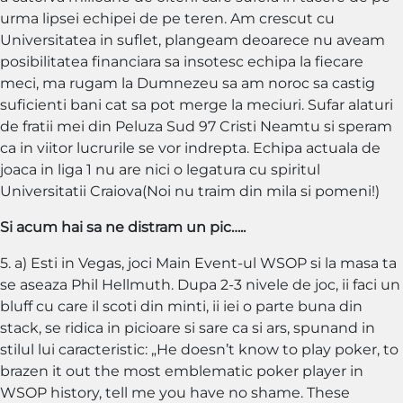
urma lipsei echipei de pe teren. Am crescut cu
Universitatea in suflet, plangeam deoarece nu aveam
posibilitatea financiara sa insotesc echipa la fiecare
meci, ma rugam la Dumnezeu sa am noroc sa castig
suficienti bani cat sa pot merge la meciuri. Sufar alaturi
de fratii mei din Peluza Sud 97 Cristi Neamtu si speram
ca in viitor lucrurile se vor indrepta. Echipa actuala de
joaca in liga 1 nu are nici o legatura cu spiritul
Universitatii Craiova(Noi nu traim din mila si pomeni!)
Si acum hai sa ne distram un pic…..
5. a) Esti in Vegas, joci Main Event-ul WSOP si la masa ta
se aseaza Phil Hellmuth. Dupa 2-3 nivele de joc, ii faci un
bluff cu care il scoti din minti, ii iei o parte buna din
stack, se ridica in picioare si sare ca si ars, spunand in
stilul lui caracteristic: „He doesn’t know to play poker, to
brazen it out the most emblematic poker player in
WSOP history, tell me you have no shame. These