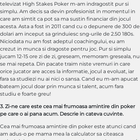
televizat High Stakes Poker m-am indragostit pur si
simplu. Am decis sa devin profesionist in momentul in
care am simtit ca pot sa ma sustin financiar din jocul
acesta. Asta a fost in 2011 cand cu o depunere de 300 de
dolari am inceput sa grinduiesc sng-urile de 2.50 180s.
Niciodata nu am fost adeptul coachingului, eu am
crezut in munca si dragoste pentru joc. Pur si simplu
jucam 12-15 ore zi de zi, greseam, memoram greseala, nu
se mai repeta. Din pacate traim niste vremuri in care
orice jucator are acces la informatie, jocul a evoluat, iar
fara sa studiezi nu ai nici o sansa. Cand eu m-am apucat
bateam jocul doar prin munca si talent, acum fara
studiu e foarte greu!
3. Zi-ne care este cea mai frumoasa amintire din poker
pe care o ai pana acum. Descrie in cateva cuvinte.
Cea mai frumoasa amintire din poker este atunci cand
am adus-o pe mama mea la calculator sa citeasca