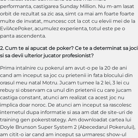
performanta, castigarea Sunday Million. Nu m-am lasat
orbit de rezultat sa zic asa, simt ca mai am foarte foarte
multe de invatat, muncesc cot la cot cu elevii mei de la
EvilAcePoker, acumulez experienta, totul este pe o
panta ascendenta.
2. Cum te ai apucat de poker? Ce te a determinat sa joci
si sa devii ulterior jucator profesionist?
Prima intalnire cu pokerul am avut-o pe la 20 de ani
cand am inceput sa joc cu prietenii in fata blocului din
orasul meu natal Motru. Jucam turnee la 2 lei, 3 lei cu
rebuy si observam ca unul din prietenii cu care jucam
castiga constant, atunci am realizat ca acest joc nu
implica doar noroc. De atunci am inceput sa rascolesc
internetul dupa informatie si asa am dat de site-uri de
training gen pokerstrategy. Am downloadat cartea lui
Doyle Brunson Super System 2 (Abecedarul Pokerului),
am citit-o iar cand am inceput sa urmaresc show-ul