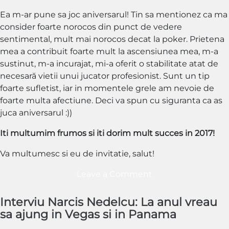
Ea m-ar pune sa joc aniversarul! Tin sa mentionez ca ma
consider foarte norocos din punct de vedere
sentimental, mult mai norocos decat la poker. Prietena
mea a contribuit foarte mult la ascensiunea mea, m-a
sustinut, m-a incurajat, mi-a oferit o stabilitate atat de
necesară vietii unui jucator profesionist. Sunt un tip
foarte sufletist, iar in momentele grele am nevoie de
foarte multa afectiune. Deci va spun cu siguranta ca as
juca aniversarul :))
Iti multumim frumos si iti dorim mult succes in 2017!
Va multumesc si eu de invitatie, salut!
on
Leave a Comment
Interviu
6
Interviu Narcis Nedelcu: La anul vreau
Adrian
sa ajung in Vegas si in Panama
Pora: