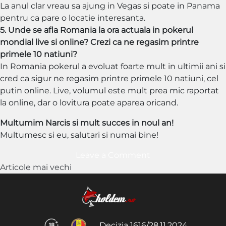
La anul clar vreau sa ajung in Vegas si poate in Panama
pentru ca pare o locatie interesanta.
5. Unde se afla Romania la ora actuala in pokerul
mondial live si online? Crezi ca ne regasim printre
primele 10 natiuni?
In Romania pokerul a evoluat foarte mult in ultimii ani si
cred ca sigur ne regasim printre primele 10 natiuni, cel
putin online. Live, volumul este mult prea mic raportat
la online, dar o lovitura poate aparea oricand.
Multumim Narcis si mult succes in noul an!
Multumesc si eu, salutari si numai bine!
on
Leave a Comment
Navigare
Interviu
Articole mai vechi
Narcis
în
Nedelcu:
articole
La
anul
Decizia 1616/28.11.2024