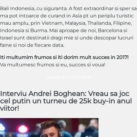
Bali Indonesia, cu siguranta. A fost extraordinar si sper sa
ma pot intoarce de curand in Asia pt un periplu turistic
mau amplu, prin Vietnam, Malaysia, Thailanda, Filipine,
Indonesia si Burma. Mai aproape de noi, Barcelona si
Israel sunt destinatii dragi mie si unde descopar lucruri
faine si noi de fiecare data.
Iti multumim frumos si iti dorim mult succes in 2017!
Va multumesc frumos si eu, succes si voua!
on
Leave a Comment
Interviu
5
Interviu Andrei Boghean: Vreau sa joc
Tudor
cel putin un turneu de 25k buy-in anul
Purice:
viitor!
„Am
inceput
anul
2016