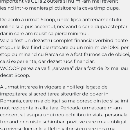
important vs CL la 2 outers si nu mi-am mai revenit
iesind intr-o maniera plictisitoare la ceva timp dupa.
De acolo a urmat Scoop, unde lipsa antrenamentului
online si-a pus accentul, neavand o serie dupa asteptari
dar in care am reusit sa pierd minimul.
Vara a fost un dezastru complet financiar vorbind, toate
stopurile live fiind pierzatoare cu un minim de 10k€ per
stop culminand cu Barca care a fost frumos ca de obicei,
ca si experienta, dar dezastruos financiar.
WCOOP parea ca va fi „salvarea” dar a fost de 2x mai rau
decat Scoop.
A urmat intrarea in vigoare a noii legi legate de
impozitarea si acreditarea siteurilor de poker in
Romania, care m-a obligat sa ma opresc din joc si sa imi
mut rezidenta in alta tara. Perioada urmatoare m-am
concentrat asupra unui nou echilibru in viata personala,
trecand prin niste schimbari pozitive care m-au obligat
sa privesc lucrurile altfel in viitor si cu care inca ma