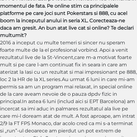
momentul de fata. Pe online stim ca principalele
platforme pe care joci sunt Pokerstars si 888, cu acel
boom la inceputul anului in seria XL. Corecteaza-ne
daca am gresit. An bun atat live cat si online? Te declari
multumit?
2016 a inceput cu multe temeri si sincer nu speram
foarte multe de la el profesional vorbind. Apoi a venit
rezultatul live de la St-Vincent,care m-a motivat foarte
mult si pe care l-am continuat fix in seara in care am
aterizat la Iasi cu un rezultat si mai impresionant pe 888,
loc 2 la HR de la XL series.Au urmat 6 luni in care mi-am
permis sa am un program mai relaxat, in special online
de la care aveam nevoie de o pauza dpdv fizic in
principal.In astea 6 luni (includ aici si EPT Barcelona) am
incercat sa imi aduc in palmares rezultatul ala live pe
care mi-l doream atat de mult. A fost aproape, am intrat
2/9 la FT FPS Monaco, dar acolo cred ca mi s-a terminat
si „run”-ul deoarece am pierdut un pot extrem de