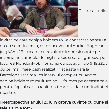
excelent
si
Cel de-al treilea
l-
am
terminat
dezastruos…”
invitat pe care echipa holdem.ro l-a contactat pentru a
da un scurt interviu, este suceveanul Andrei Boghean
(ragAAAila19), jucator cu rezultate impresionante pe
internet in turneele de highstakes si care figureaza pe
locul 63 HendonMob Romania cu castiguri de $115,332 si
cu cel mai mare cash realizat in aceasta vara la
Barcelona. Iata mai jos interviul complet cu Andrei,
echipa holdem.ro multumindu i frumos pe aceasta cale
pentru faptul ca si-a rapit din timp si a dat curs invitatiei
noastre.
1.Retrospectiva anului 2016 in cateva cuvinte cu bune si
rele. Cum a fost?