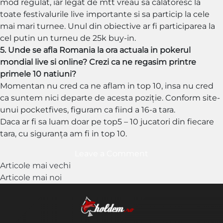
mod regulat, iar legat de mtt vreau sa călătoresc la
toate festivalurile live importante si sa particip la cele
mai mari turnee. Unul din obiective ar fi participarea la
cel putin un turneu de 25k buy-in.
5. Unde se afla Romania la ora actuala in pokerul
mondial live si online? Crezi ca ne regasim printre
primele 10 natiuni?
Momentan nu cred ca ne aflam in top 10, insa nu cred
ca suntem nici departe de acesta poziție. Conform site-
unui pocketfives, figuram ca fiind a 16-a tara.
Daca ar fi sa luam doar pe top5 – 10 jucatori din fiecare
tara, cu siguranța am fi in top 10.
on
Leave a Comment
Navigare
Interviu
Articole mai vechi
Andrei
Articole mai noi
în
Boghean:
articole
Vreau
sa