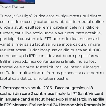
Tudor Purice
Tudor „a.S.eHigh” Purice este cu siguranta unul dintre
cei mai de succes jucatori romani, atat in mediul online
unde a avut rezultate remarcabile in cele mai dificile
turnee, cat si live acolo unde a avut rezultate notabile,
participari constante la EPT-uri, unde doar nesansa si
variatia imensa au facut sa nu se intoarca cu un mare
rezultat acasa. Tudor incepuse ca din pusca anul 2016
cu heads-up la IPT si un adevarat boom pe platforma
888 in seria XL, insa continuarea si finalul nu au fost
tocmai cele dorite. Puteti citi mai jos interviul integral
cu Tudor, multumindu-i frumos pe aceasta cale pentru
faptul ca a dat curs invitatiei noastre.
1. Retrospectiva anului 2016….Daca nu gresim, ai 8
cashuri din care 2 sunt mese finale, la IPT Saint Vincent
in ianuarie cand ai facut heads-up si mai tarziu in aprilie
la FPS Monaco. Esti pe locul 24 HendonMob Romania in