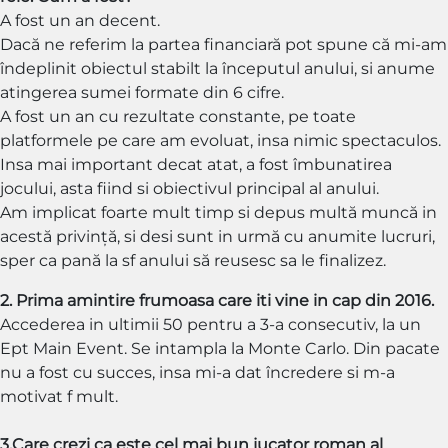
A fost un an decent.
Dacă ne referim la partea financiară pot spune că mi-am
îndeplinit obiectul stabilt la începutul anului, si anume
atingerea sumei formate din 6 cifre.
A fost un an cu rezultate constante, pe toate
platformele pe care am evoluat, insa nimic spectaculos.
Insa mai important decat atat, a fost îmbunatirea
jocului, asta fiind si obiectivul principal al anului.
Am implicat foarte mult timp si depus multă muncă in
acestă privință, si desi sunt in urmă cu anumite lucruri,
sper ca pană la sf anului să reusesc sa le finalizez.
2. Prima amintire frumoasa care iti vine in cap din 2016.
Accederea in ultimii 50 pentru a 3-a consecutiv, la un
Ept Main Event. Se intampla la Monte Carlo. Din pacate
nu a fost cu succes, insa mi-a dat încredere si m-a
motivat f mult.
3.Care crezi ca este cel mai bun jucator roman al