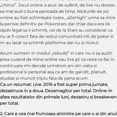
„chinui”. Jocul online a avut de suferit, de live nu doresc
sa mai aud o buna perioada de timp. Nickurile de joc
online au fost schimbate toate, „aSeHigh” urma sa intre
la pensie definitiv pe Pokerstars dar chiar daca era ok
dpdv legal sa il schimb, cei de la Stars au considerat ca
nu ar fi corect fata de restul comunitatii HS de poker si
m-au lasat sa schimb platforma dar nu si nickul.
Acum suntem in modul „rebuild” in care nu o sa auziti
prea curand de mine online sau live pt ca ceea ce fac in
continuare imi decide urmatorii ani din viata si
profesional si personal asa ca am de gandit, planuit,
studiat si muncit triplu fata de pana acum.
Ca un rezumat: Live: 2016 a fost super prima jumate,
dezastruos in a doua. Dezamagitor per total. Online: in
afara rezultatelor din primele luni, dezastru si breakeven
per total.
2. Care e cea mai frumoasa amintire pe care o ai din anul