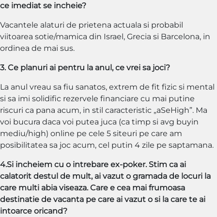
ce imediat se incheie?
Vacantele alaturi de prietena actuala si probabil
viitoarea sotie/mamica din Israel, Grecia si Barcelona, in
ordinea de mai sus.
3. Ce planuri ai pentru la anul, ce vrei sa joci?
La anul vreau sa fiu sanatos, extrem de fit fizic si mental
si sa imi solidific rezervele financiare cu mai putine
riscuri ca pana acum, in stil caracteristic „aSeHigh”. Ma
voi bucura daca voi putea juca (ca timp si avg buyin
mediu/high) online pe cele 5 siteuri pe care am
posibilitatea sa joc acum, cel putin 4 zile pe saptamana.
4.Si incheiem cu o intrebare ex-poker. Stim ca ai
calatorit destul de mult, ai vazut o gramada de locuri la
care multi abia viseaza. Care e cea mai frumoasa
destinatie de vacanta pe care ai vazut o si la care te ai
intoarce oricand?