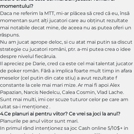
momentului?
Daca ne referim la MTT, mi-ar plăcea să cred că eu, însă
momentan sunt alți jucatori care au obținut rezultate
mai notabile decat mine, de aceea nu as putea oferi un
răspuns.
Nu am jucat aprope deloc, si cu atat mai putin sa discut
strategie cu jucatori români, ptr. a-mi putea crea o idee
despre nivelul fiecăruia.
Il apreciez pe Darie, cred ca este cel mai talentat jucator
de poker romăn. Fără a implica foarte mult timp in afara
meselor (cel putin din cate stiu) a avut rezultate f
constante la cele mai mari mize. Ar mai fi apoi Alex
Papazian, Narcis Nedelcu, Calea Cosmin, Vlad Lache.
Sunt mai multi, imi cer scuze tuturor celor pe care am
uitat sa-i menționez .
4.Ce planuri ai pentru viitor? Ce vrei sa joci la anul?
Planurile pe anul viitor sunt mari.
In primul rând intenționez sa joc Cash online 5/10$+ in