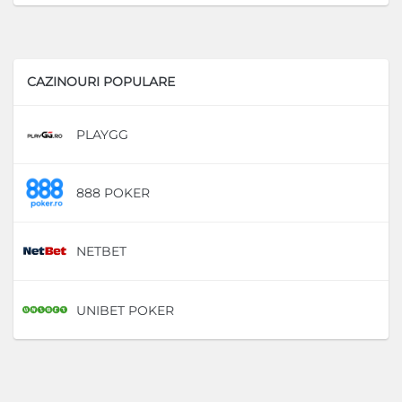
CAZINOURI POPULARE
PLAYGG
D
888 POKER
D
NETBET
D
UNIBET POKER
D