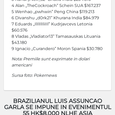
4 Alan „TheCockroach” Schein SUA $167.237
5 Wenhao „pwhwin” Peng China $119.213
6 Divanshu „d0rk21” Khurana India $84.979
7 Eduards „IlIlIlIliIIl” Kudrjavcevs Letonia
$60.576
8 Vladas „Vladiator13” Tamasauskas Lituania
$43.180
9 Ignacio „Curandero” Moron Spania $30.780
Nota: Premiile sunt exprimate in dolari
americani
Sursa foto: Pokernews
BRAZILIANUL LUIS ASSUNCAO
GARLA SE IMPUNE IN EVENIMENTUL
55 HK$8.000 NLHE ASIA