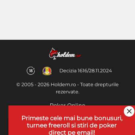
Decizia 1616/28.11.2024
© 2005 - 2026 Holdem.ro - Toate drepturile
rezervate.
Poker Online
Termeni si Conditii
Primeste cele mai bune bonusuri,
turnee freeroll si stiri de poker
Joaca Poker
direct pe email!