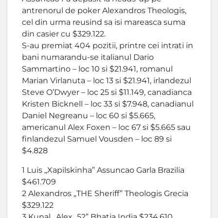
antrenorul de poker Alexandros Theologis,
cel din urma reusind sa isi mareasca suma
din casier cu $329.122.
S-au premiat 404 pozitii, printre cei intrati in
bani numarandu-se italianul Dario
Sammartino – loc 10 si $21.941, romanul
Marian Virlanuta – loc 13 si $21.941, irlandezul
Steve O’Dwyer – loc 25 si $11.149, canadianca
Kristen Bicknell – loc 33 si $7.948, canadianul
Daniel Negreanu – loc 60 si $5.665,
americanul Alex Foxen – loc 67 si $5.665 sau
finlandezul Samuel Vousden – loc 89 si
$4.828
1 Luis „Xapilskinha” Assuncao Garla Brazilia
$461.709
2 Alexandros „THE Sheriff” Theologis Grecia
$329.122
3 Kunal „Alex_52” Bhatia India $234.610