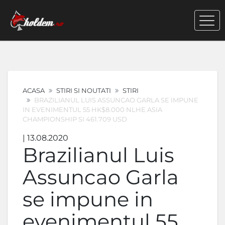
ACASA
STIRI SI NOUTATI
STIRI
BRAZILIANUL LUIS ASSUNCAO GARLA SE IMPUNE
IN EVENIMENTUL 55 HK$8.000 NLHE ASIA
CHAMPIONSHIP SI 461.709 USD
| 13.08.2020
Brazilianul Luis
Assuncao Garla
se impune in
evenimentul 55