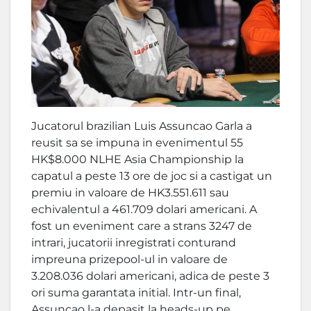
Jucatorul brazilian Luis Assuncao Garla a
reusit sa se impuna in evenimentul 55
HK$8.000 NLHE Asia Championship la
capatul a peste 13 ore de joc si a castigat un
premiu in valoare de HK3.551.611 sau
echivalentul a 461.709 dolari americani. A
fost un eveniment care a strans 3247 de
intrari, jucatorii inregistrati conturand
impreuna prizepool-ul in valoare de
3.208.036 dolari americani, adica de peste 3
ori suma garantata initial. Intr-un final,
Assuncao l-a depasit la heads-up pe