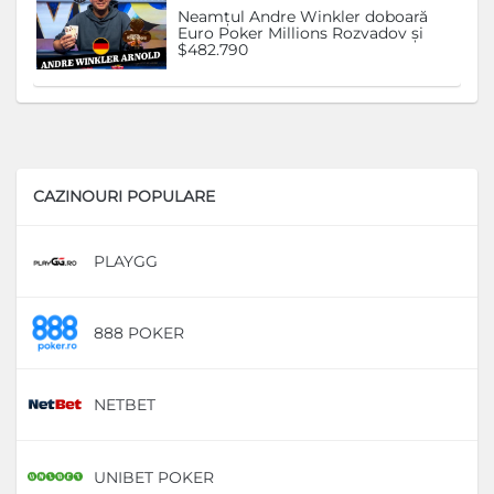
Neamțul Andre Winkler doboară
Euro Poker Millions Rozvadov și
$482.790
CAZINOURI POPULARE
PLAYGG
D
888 POKER
D
NETBET
D
UNIBET POKER
D