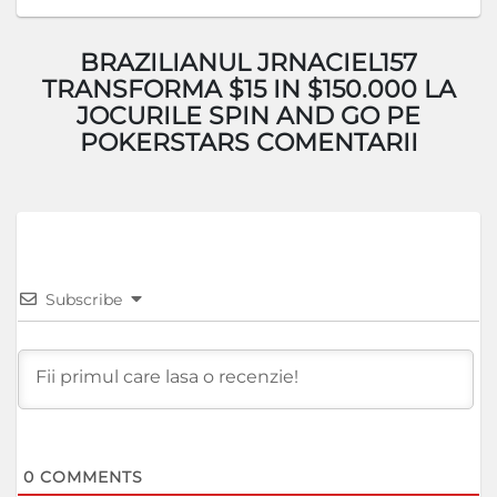
BRAZILIANUL JRNACIEL157
TRANSFORMA $15 IN $150.000 LA
JOCURILE SPIN AND GO PE
POKERSTARS COMENTARII
Subscribe
0
COMMENTS