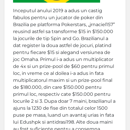
Inceputul anului 2019 a adus un castig
fabulos pentru un jucator de poker din
Brazilia pe platforma Pokerstars, „jrnaciel157”
reusind astfel sa transforme $15 in $150.000
la jocurile de tip Spin and Go. Brazilianul a
dat register la doua astfel de jocuri, platind
pentru fiecare $15 si alegand versiunea de
joc Omaha. Primul i-a adus un multiplicator
de 4x si un prize-pool de $60 pentru primul
loc, in vreme ce al doilea i-a adus in fata
multiplicatorul maxim si un prize-pool final
de $180.000, din care $150.000 pentru
primul loc, respectiv cate $150.000 pentru
locurile 2 si 3. Dupa doar 7 maini, brazilianul a
ajuns la 1230 de fise din totalul celor 1500
puse pe masa, luand un avantaj urias in fata
lui Edushpk si antidrasi198. Alte doua maini
au fost suficiente pentru a consemna