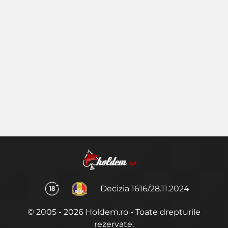
Decizia 1616/28.11.2024
© 2005 - 2026 Holdem.ro - Toate drepturile
rezervate.