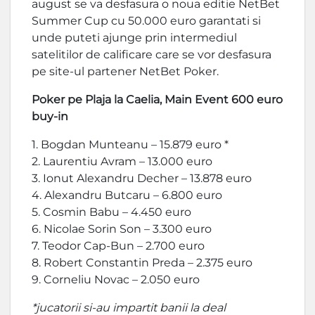
august se va desfasura o noua editie NetBet
Summer Cup cu 50.000 euro garantati si
unde puteti ajunge prin intermediul
satelitilor de calificare care se vor desfasura
pe site-ul partener NetBet Poker.
Poker pe Plaja la Caelia, Main Event 600 euro
buy-in
1. Bogdan Munteanu – 15.879 euro *
2. Laurentiu Avram – 13.000 euro
3. Ionut Alexandru Decher – 13.878 euro
4. Alexandru Butcaru – 6.800 euro
5. Cosmin Babu – 4.450 euro
6. Nicolae Sorin Son – 3.300 euro
7. Teodor Cap-Bun – 2.700 euro
8. Robert Constantin Preda – 2.375 euro
9. Corneliu Novac – 2.050 euro
*jucatorii si-au impartit banii la deal