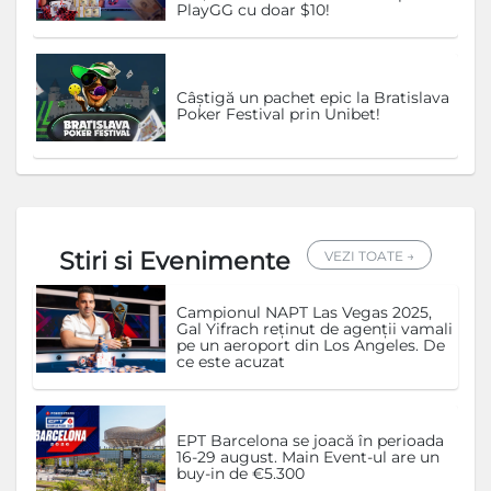
PlayGG cu doar $10!
Câștigă un pachet epic la Bratislava
Poker Festival prin Unibet!
Stiri si Evenimente
VEZI TOATE →
Campionul NAPT Las Vegas 2025,
Gal Yifrach reținut de agenții vamali
pe un aeroport din Los Angeles. De
ce este acuzat
EPT Barcelona se joacă în perioada
16-29 august. Main Event-ul are un
buy-in de €5.300