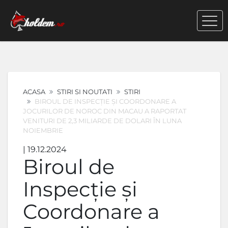
ACASA
STIRI SI NOUTATI
STIRI
BIROUL DE INSPECȚIE ȘI COORDONARE A
JOCURILOR DE NOROC DIN MACAU A RAPORTAT
VENITURI DE 2,3 MILIARDE DE DOLARI ÎN LUNA
NOIEMBRIE
| 19.12.2024
Biroul de
Inspecție și
Coordonare a