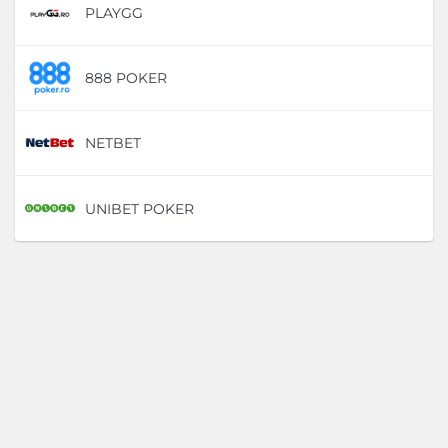
PLAYGG
D
888 POKER
D
NETBET
D
UNIBET POKER
D