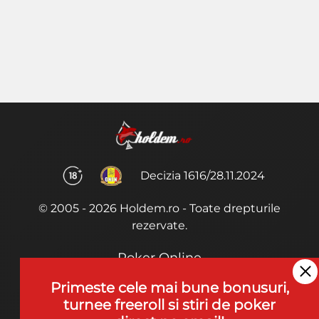
Decizia 1616/28.11.2024
© 2005 - 2026 Holdem.ro - Toate drepturile
rezervate.
Poker Online
Termeni si Conditii
Primeste cele mai bune bonusuri,
turnee freeroll si stiri de poker
Joaca Poker