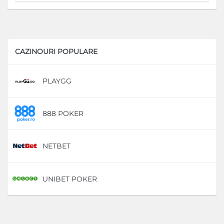
CAZINOURI POPULARE
PLAYGG
D
888 POKER
D
NETBET
D
UNIBET POKER
D