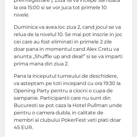
preinregistrare ). Ziua 1B va incepe Sambata
la ora 15:00 si se vor juca tot primele 10
nivele.
Duminica va avea loc ziua 2, cand jocul se va
relua de la nivelul 10. Se mai pot inscrie in joc
cei care au fost eliminati in primele 2 zile
doar pana in momentul cand Alex Cretu va
anunta „Shuffle up and deal!” si se va imparti
prima mana din ziua 2.
Pana la inceputul turneului de deschidere,
va asteptam pe toti incepand cu ora 19:30 la
Opening Party pentru a ciocni o cupa de
sampanie. Participantii care nu sunt din
Bucuresti se pot caza la Hotel Pullman unde
pentru o camera dubla, in calitate de
membri ai clubului PokerFest veti plati doar
45 EUR.