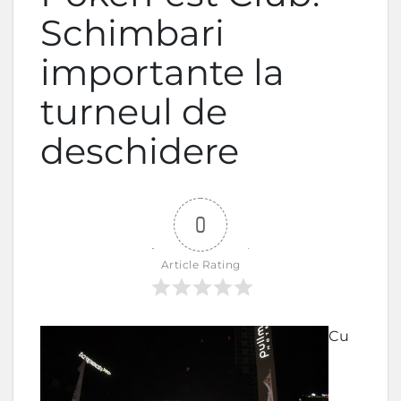
Schimbari
importante la
turneul de
deschidere
0
Article Rating
Cu