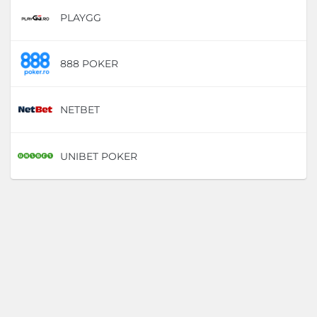
PLAYGG
D
888 POKER
D
NETBET
D
UNIBET POKER
D