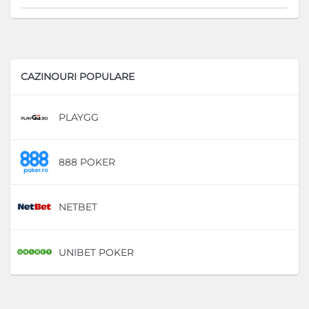
CAZINOURI POPULARE
PLAYGG
D
888 POKER
D
NETBET
D
UNIBET POKER
D