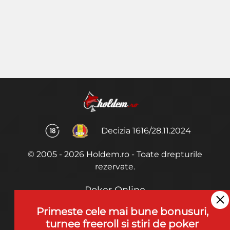
Decizia 1616/28.11.2024
© 2005 - 2026 Holdem.ro - Toate drepturile
rezervate.
Poker Online
Termeni si Conditii
Primeste cele mai bune bonusuri,
turnee freeroll si stiri de poker
Joaca Poker