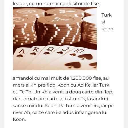
leader, cu un numar coplesitor de fise.
Turk
si
Koon,
amandoi cu mai mult de 1.200.000 fise, au
mers all-in pre flop, Koon cu Ad Kc, iar Turk
cu Tc Th. Un Kh a venit a doua carte din flop,
dar urmatoare carte a fost un Ts, lasandu-i
sanse mici lui Koon. Pe turn a venit 4c, iar pe
river Ah, carte care i-a adus infrangerea lui
Koon.