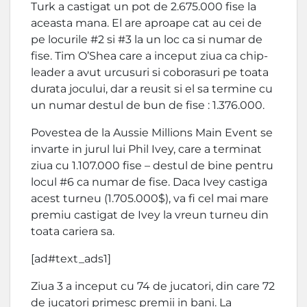
Turk a castigat un pot de 2.675.000 fise la
aceasta mana. El are aproape cat au cei de
pe locurile #2 si #3 la un loc ca si numar de
fise. Tim O’Shea care a inceput ziua ca chip-
leader a avut urcusuri si coborasuri pe toata
durata jocului, dar a reusit si el sa termine cu
un numar destul de bun de fise : 1.376.000.
Povestea de la Aussie Millions Main Event se
invarte in jurul lui Phil Ivey, care a terminat
ziua cu 1.107.000 fise – destul de bine pentru
locul #6 ca numar de fise. Daca Ivey castiga
acest turneu (1.705.000$), va fi cel mai mare
premiu castigat de Ivey la vreun turneu din
toata cariera sa.
[ad#text_ads1]
Ziua 3 a inceput cu 74 de jucatori, din care 72
de jucatori primesc premii in bani. La