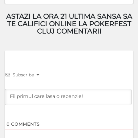
ASTAZI LA ORA 21 ULTIMA SANSA SA
TE CALIFICI ONLINE LA POKERFEST
CLUJ COMENTARII
Subscribe
0
COMMENTS