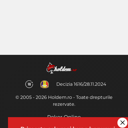
Decizia 1616/28.11.2024
© 2005 - 2026 Holdem.ro - Toate drepturile
rezervate.
Poker Online
Termeni si Conditii