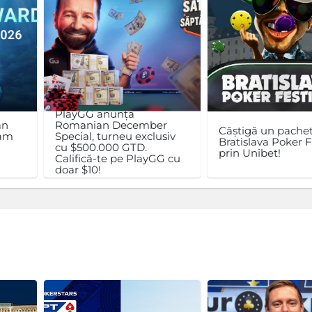
PlayGG anunță
an
Romanian December
Câștigă un pachet
ram
Special, turneu exclusiv
Bratislava Poker F
cu $500.000 GTD.
prin Unibet!
Califică-te pe PlayGG cu
doar $10!