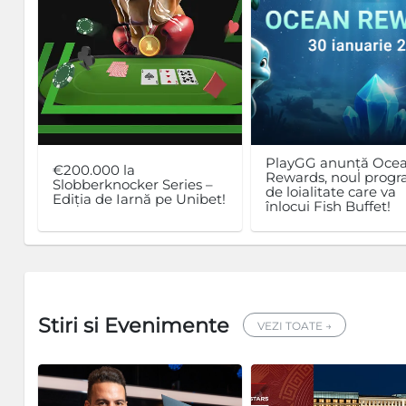
PlayGG anunță Oce
€200.000 la
Rewards, noul prog
Slobberknocker Series –
de loialitate care va
Ediția de Iarnă pe Unibet!
înlocui Fish Buffet!
Stiri si Evenimente
VEZI TOATE →