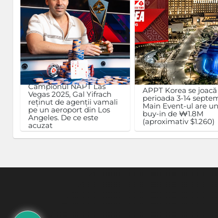
Campionul NAPT Las
APPT Korea se joacă
Vegas 2025, Gal Yifrach
perioada 3-14 septem
reținut de agenții vamali
Main Event-ul are u
pe un aeroport din Los
buy-in de ₩1.8M
Angeles. De ce este
(aproximativ $1.260)
acuzat