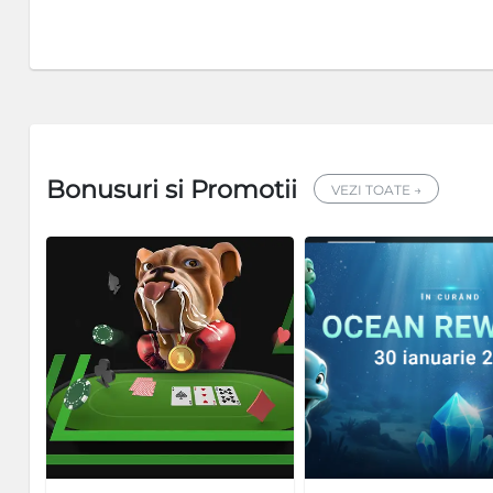
Bonusuri si Promotii
VEZI TOATE →