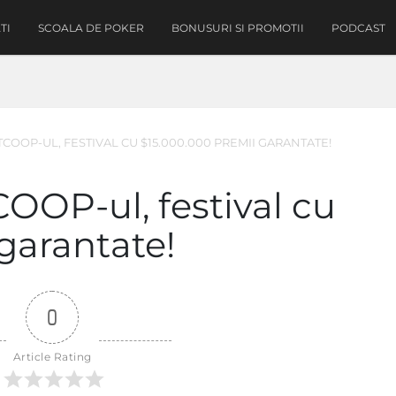
TI
SCOALA DE POKER
BONUSURI SI PROMOTII
PODCAST
COOP-UL, FESTIVAL CU $15.000.000 PREMII GARANTATE!
OOP-ul, festival cu
garantate!
0
Article Rating