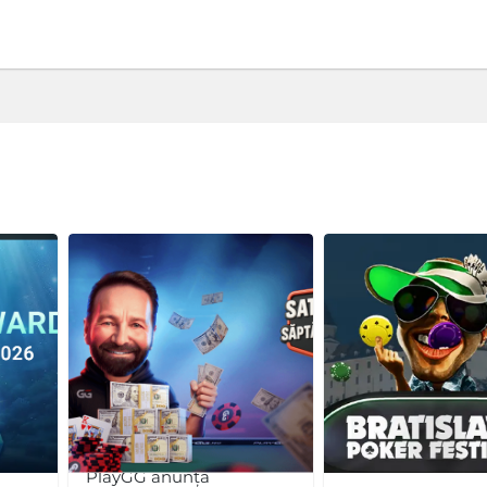
PlayGG anunță