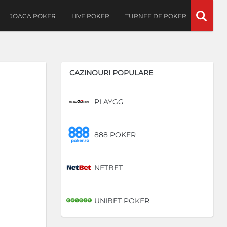
JOACA POKER
LIVE POKER
TURNEE DE POKER
CAZINOURI POPULARE
PLAYGG
DE
888 POKER
DE
NETBET
DE
UNIBET POKER
DE