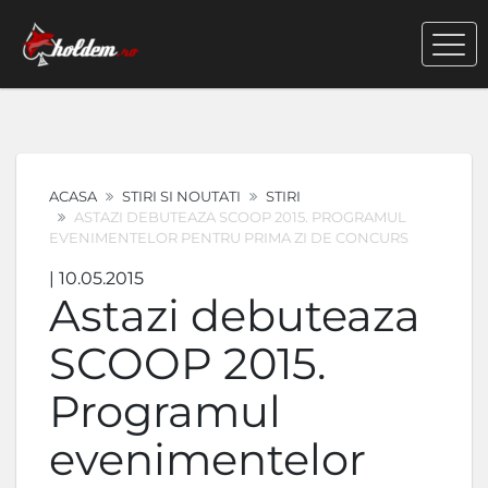
ACASA
STIRI SI NOUTATI
STIRI
ASTAZI DEBUTEAZA SCOOP 2015. PROGRAMUL
EVENIMENTELOR PENTRU PRIMA ZI DE CONCURS
| 10.05.2015
Astazi debuteaza
SCOOP 2015.
Programul
evenimentelor