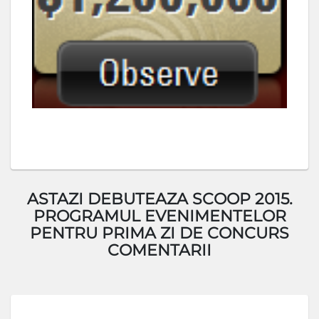
ASTAZI DEBUTEAZA SCOOP 2015.
PROGRAMUL EVENIMENTELOR
PENTRU PRIMA ZI DE CONCURS
COMENTARII