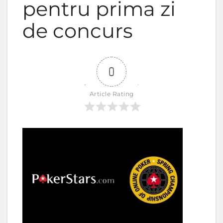
pentru prima zi
de concurs
0
Article Rating