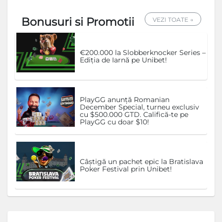
Bonusuri si Promotii
VEZI TOATE →
€200.000 la Slobberknocker Series –
Ediția de Iarnă pe Unibet!
PlayGG anunță Romanian
December Special, turneu exclusiv
cu $500.000 GTD. Califică-te pe
PlayGG cu doar $10!
Câștigă un pachet epic la Bratislava
Poker Festival prin Unibet!