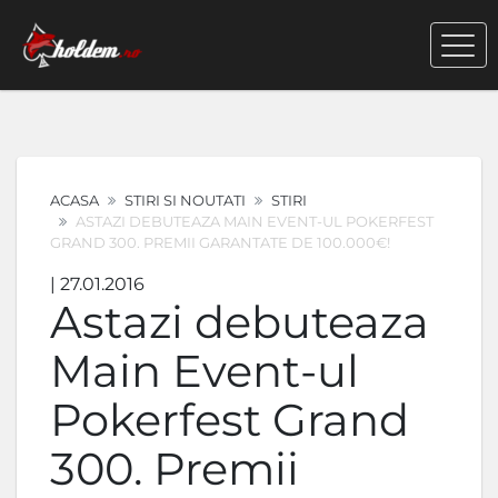
ACASA
STIRI SI NOUTATI
STIRI
ASTAZI DEBUTEAZA MAIN EVENT-UL POKERFEST
GRAND 300. PREMII GARANTATE DE 100.000€!
| 27.01.2016
Astazi debuteaza
Main Event-ul
Pokerfest Grand
300. Premii