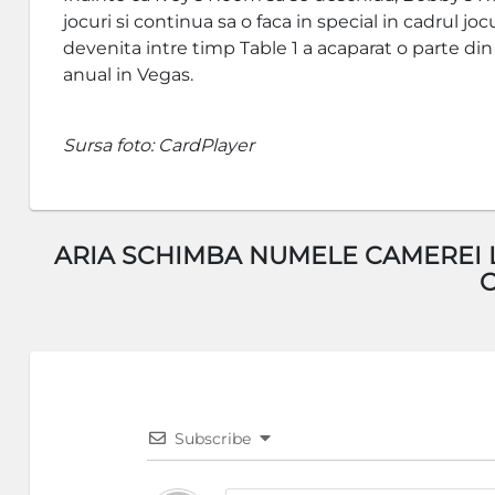
jocuri si continua sa o faca in special in cadrul 
devenita intre timp Table 1 a acaparat o parte din 
anual in Vegas.
Sursa foto: CardPlayer
ARIA SCHIMBA NUMELE CAMEREI LUI
Subscribe