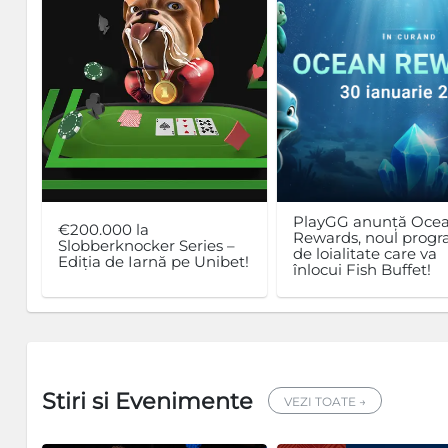
PlayGG anunță Oce
€200.000 la
Rewards, noul prog
Slobberknocker Series –
de loialitate care va
Ediția de Iarnă pe Unibet!
înlocui Fish Buffet!
Stiri si Evenimente
VEZI TOATE →