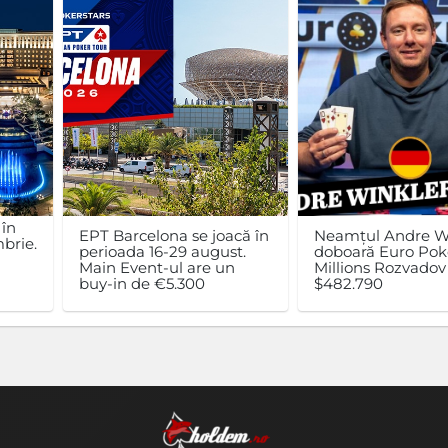
 în
EPT Barcelona se joacă în
Neamțul Andre W
brie.
perioada 16-29 august.
doboară Euro Pok
n
Main Event-ul are un
Millions Rozvadov 
buy-in de €5.300
$482.790