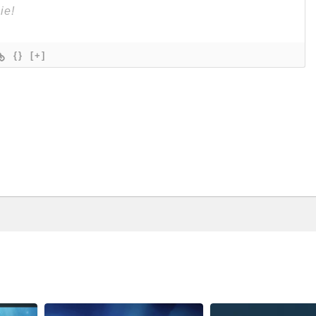
{}
[+]