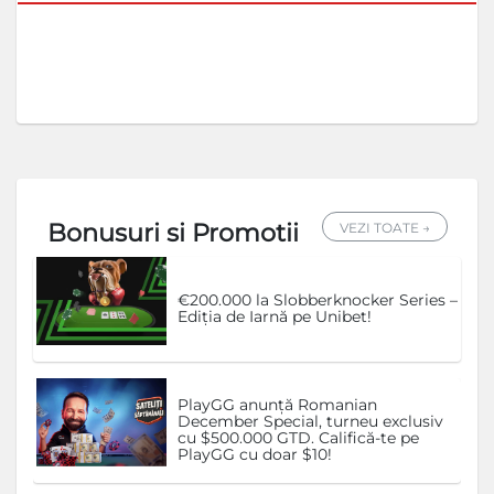
Bonusuri si Promotii
VEZI TOATE →
€200.000 la Slobberknocker Series –
Ediția de Iarnă pe Unibet!
PlayGG anunță Romanian
December Special, turneu exclusiv
cu $500.000 GTD. Califică-te pe
PlayGG cu doar $10!