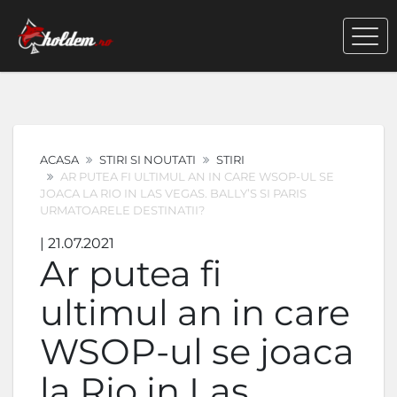
ACASA
STIRI SI NOUTATI
STIRI
AR PUTEA FI ULTIMUL AN IN CARE WSOP-UL SE
JOACA LA RIO IN LAS VEGAS. BALLY’S SI PARIS
URMATOARELE DESTINATII?
| 21.07.2021
Ar putea fi
ultimul an in care
WSOP-ul se joaca
la Rio in Las