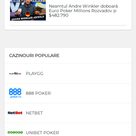
Neamțul Andre Winkler doboară
Euro Poker Millions Rozvadov și
$482.790
CAZINOURI POPULARE
PLAYGG
D
888 POKER
D
NETBET
D
UNIBET POKER
D