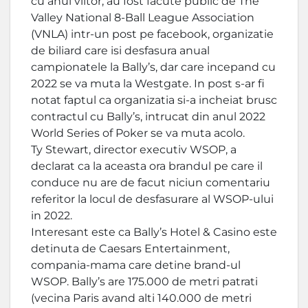
cu anul viitor, au fost facute public de The
Valley National 8-Ball League Association
(VNLA) intr-un post pe facebook, organizatie
de biliard care isi desfasura anual
campionatele la Bally’s, dar care incepand cu
2022 se va muta la Westgate. In post s-ar fi
notat faptul ca organizatia si-a incheiat brusc
contractul cu Bally’s, intrucat din anul 2022
World Series of Poker se va muta acolo.
Ty Stewart, director executiv WSOP, a
declarat ca la aceasta ora brandul pe care il
conduce nu are de facut niciun comentariu
referitor la locul de desfasurare al WSOP-ului
in 2022.
Interesant este ca Bally’s Hotel & Casino este
detinuta de Caesars Entertainment,
compania-mama care detine brand-ul
WSOP. Bally’s are 175.000 de metri patrati
(vecina Paris avand alti 140.000 de metri