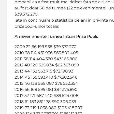
probabil ca a fost mult mai ridicat fata de alti ani
au fost doar 66 de turnee (22 de evenimente), un n
$39.372.270.
Iata in continuare o statistica pe ani in privinta
prizepool-urilor totale:
An Evenimente Turnee Intrari Prize Pools
2009 22 66 199.958 $39.372.270
2010 38 114 461.936 $63.802.405
2011 38 114 404.320 $43.165.800
2012 40 120 525.034 $62.363.099
2013 44 132 563.715 $72.198.931
2014 45 135 593.410 $77.382.546
2015 46 138 569.087 $76.532.354
2016 56 168 599.081 $94.175.890
2017 57 171 687.440 $89.524.008
2018 61 183 851.178 $90.306.039
2019 73 219 1.038.080 $105.418.207
2020 124 372 2.787.301 $185.112.333