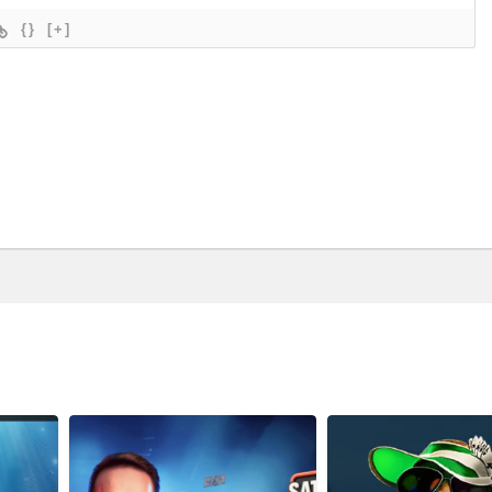
{}
[+]