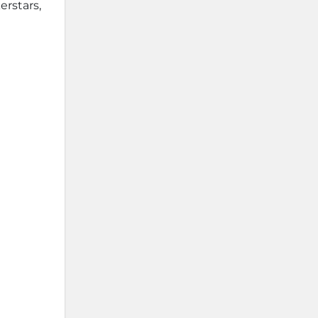
erstars,