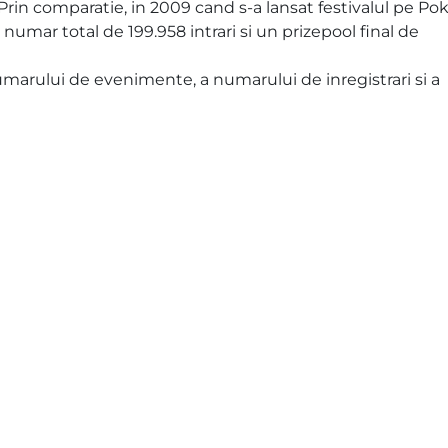
. Prin comparatie, in 2009 cand s-a lansat festivalul pe Pok
umar total de 199.958 intrari si un prizepool final de
 numarului de evenimente, a numarului de inregistrari si a