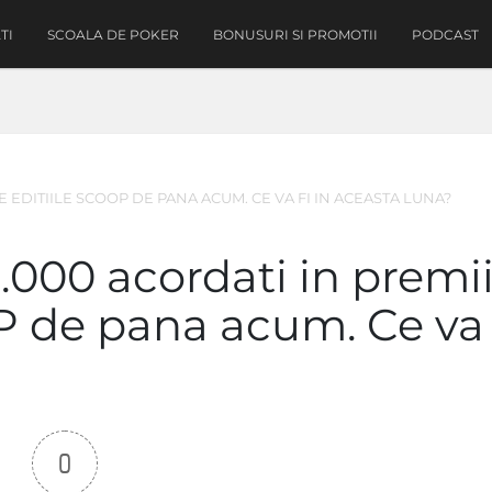
TI
SCOALA DE POKER
BONUSURI SI PROMOTII
PODCAST
E EDITIILE SCOOP DE PANA ACUM. CE VA FI IN ACEASTA LUNA?
000 acordati in premii
P de pana acum. Ce va 
0