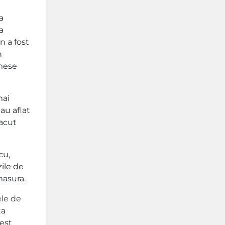
a
a
n a fost
n
 mese
mai
au aflat
facut
cu,
zile de
masura.
le de
ta
Fest