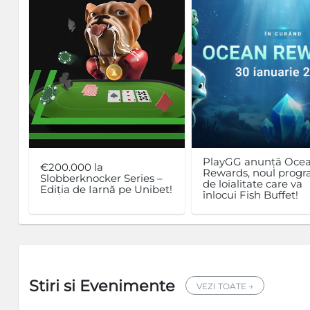
PlayGG anunță Oce
€200.000 la
Rewards, noul prog
Slobberknocker Series –
de loialitate care va
Ediția de Iarnă pe Unibet!
înlocui Fish Buffet!
Stiri si Evenimente
VEZI TOATE →