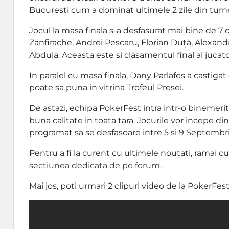
Bucuresti cum a dominat ultimele 2 zile din turneu,
Jocul la masa finala s-a desfasurat mai bine de 7 
Zanfirache, Andrei Pescaru, Florian Duță, Alexa
Abdula. Aceasta este si clasamentul final al jucator
In paralel cu masa finala, Dany Parlafes a castiga
poate sa puna in vitrina Trofeul Presei.
De astazi, echipa PokerFest intra intr-o binemer
buna calitate in toata tara. Jocurile vor incepe 
programat sa se desfasoare intre 5 si 9 Septembri
Pentru a fi la curent cu ultimele noutati, ramai c
sectiunea dedicata de pe forum
.
Mai jos, poti urmari 2 clipuri video de la PokerFes