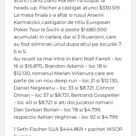
atunci cand Dario Manieri l-a stopat la
heads-up. Fischer a castigat atunci $330.519.
La masa finala s-a aflat si rusul Arsenii
Karmatckii, castigator de titlu European
Poker Tour la Sochi si peste $1.680.000
acumulati in cariera, dar si 3 lituanieni, care
au fost eliminati unul dupa altul pe locurile 7,
6 si 5.
Au reusit sa mai intre in bani Niall Farrell – loc
16 si $16.870, Brandon Adams – loc 18 si
$12.130, romanul Marian Virlanuta care are
parte de un nou deep-run – loc 21 si $12.130,
Daniel Negreanu – loc 33 si $8.721, Connor
Drinan – loc 37 si $8.721, Bertrand Grospellier
– loc 40 si $8.721 si alti doi jucatori romani:
Dan Serban Borlan – loc 78 si $4.799,
respectiv Adrian Veghinas – loc 92 si $4.799
1 Seth Fischer SUA $444.869 + pachet WSOP