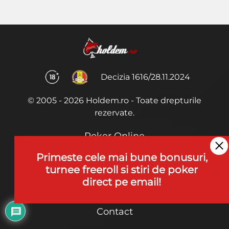
Decizia 1616/28.11.2024
© 2005 - 2026 Holdem.ro - Toate drepturile
rezervate.
Poker Online
Termeni si Conditii
Primeste cele mai bune bonusuri,
turnee freeroll si stiri de poker
Joaca Poker
direct pe email!
De ce noi?
Contact