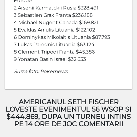
Europe
2 Arsenii Karmatckii Rusia $328.491
3 Sebastien Grax Franta $236.188
4 Michael Nugent Canada $169.821
5 Evaldas Aniulis Lituania $122.102
6 Dominykas Mikolaitis Lituania $87.793
7 Lukas Parednis Lituania $63.124
8 Clement Tripodi Franta $45.386
9 Yonatan Basin Israel $32.633
Sursa foto: Pokernews
AMERICANUL SETH FISCHER
LOVESTE EVENIMENTUL 56 WSOP SI
$444.869, DUPA UN TURNEU INTINS
PE 14 ORE DE JOC COMENTARII