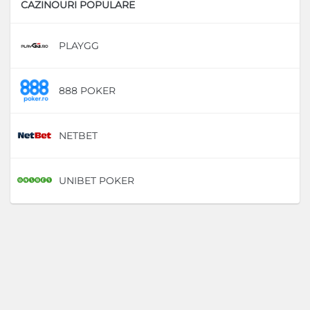
CAZINOURI POPULARE
PLAYGG
D
888 POKER
D
NETBET
D
UNIBET POKER
D