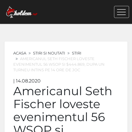
ACASA
STIRI SI NOUTATI
STIRI
AMERICANUL SETH FISCHER LOVESTE
EVENIMENTUL 56 WSOP SI $444.869, DUPA UN
TURNEU INTINS PE 14 ORE DE JOC
| 14.08.2020
Americanul Seth
Fischer loveste
evenimentul 56
WSOP si