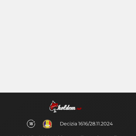
Decizia 1616/28.11.2024