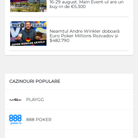
16-29 august. Main Event-ul are un
buy-in de €5.300
Neamțul Andre Winkler doboară
Euro Poker Millions Rozvadov și
$482.790
CAZINOURI POPULARE
PLAYGG
D
888 POKER
D