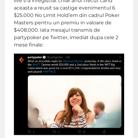
live s-a inregistrat chiar anul trecut cand
aceasta a reusit sa castige evenimentul 6
$25.000 No Limit Hold’em din cadrul Poker
Masters pentru un premiu in valoare de
$408.000. Iata mesajul transmis de
partypoker pe Twitter, imediat dupa cele 2
mese finale: