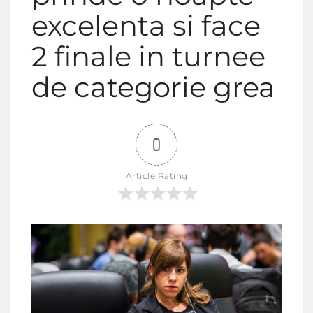
excelenta si face
2 finale in turnee
de categorie grea
0
Article Rating