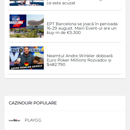
ce este acuzat
EPT Barcelona se joacă în perioada
16-29 august. Main Event-ul are un
buy-in de €5.300
Neamțul Andre Winkler doboară
Euro Poker Millions Rozvadov și
$482.790
CAZINOURI POPULARE
PLAYGG
D