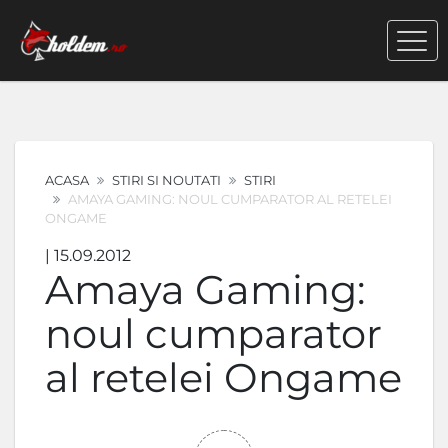
ACASA
STIRI SI NOUTATI
STIRI
AMAYA GAMING: NOUL CUMPARATOR AL RETELEI
ONGAME
| 15.09.2012
Amaya Gaming:
noul cumparator
al retelei Ongame