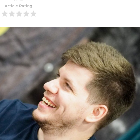
Article Rating