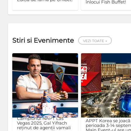
înlocui Fish Buffet!
Stiri si Evenimente
VEZI TOATE →
Campionul NAPT Las
APPT Korea se joacă
Vegas 2025, Gal Yifrach
perioada 3-14 septem
reținut de agenții vamali
Main Event-ul are u