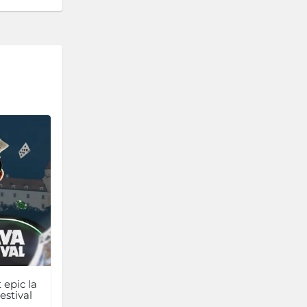
 epic la
estival