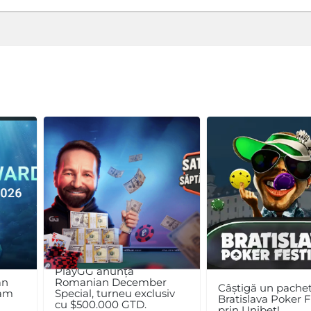
PlayGG anunță
an
Romanian December
Câștigă un pachet
ram
Special, turneu exclusiv
Bratislava Poker F
cu $500.000 GTD.
prin Unibet!