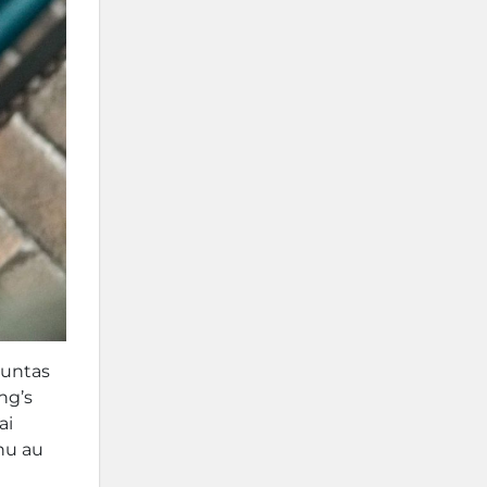
runtas
ng’s
ai
 nu au