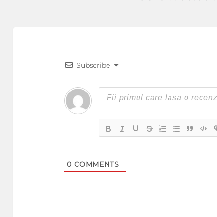
Subscribe
0
COMMENTS