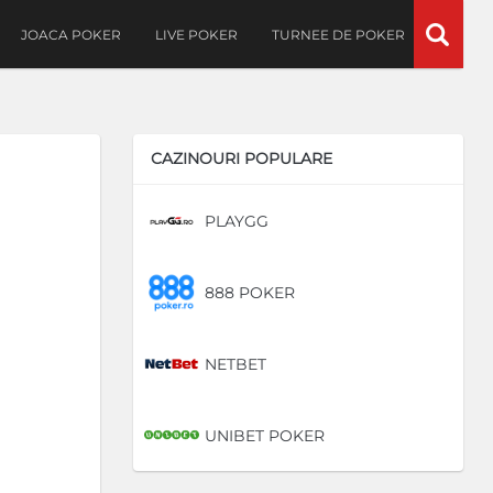
JOACA POKER
LIVE POKER
TURNEE DE POKER
CAZINOURI POPULARE
PLAYGG
DE
888 POKER
DE
NETBET
DE
UNIBET POKER
DE