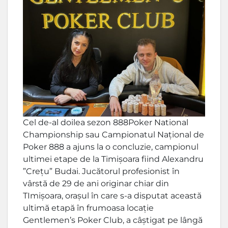
Cel de-al doilea sezon 888Poker National
Championship sau Campionatul Național de
Poker 888 a ajuns la o concluzie, campionul
ultimei etape de la Timișoara fiind Alexandru
”Crețu” Budai. Jucătorul profesionist în
vârstă de 29 de ani originar chiar din
TImișoara, orașul în care s-a disputat această
ultimă etapă în frumoasa locație
Gentlemen’s Poker Club, a câștigat pe lângă