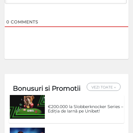
0
COMMENTS
Bonusuri si Promotii
VEZI TOATE →
€200.000 la Slobberknocker Series –
Ediția de Iarnă pe Unibet!