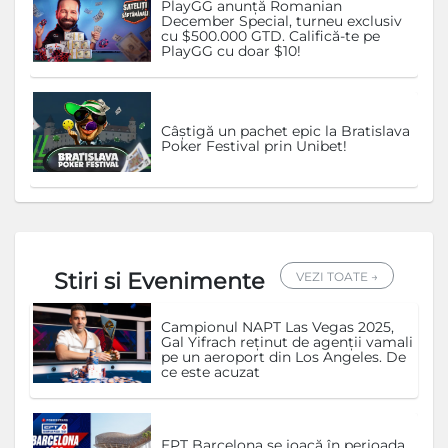
PlayGG anunță Romanian
December Special, turneu exclusiv
cu $500.000 GTD. Califică-te pe
PlayGG cu doar $10!
Câștigă un pachet epic la Bratislava
Poker Festival prin Unibet!
Stiri si Evenimente
VEZI TOATE →
Campionul NAPT Las Vegas 2025,
Gal Yifrach reținut de agenții vamali
pe un aeroport din Los Angeles. De
ce este acuzat
EPT Barcelona se joacă în perioada