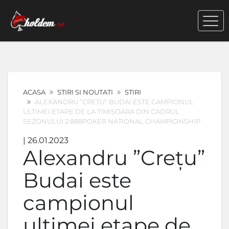
ACASA
STIRI SI NOUTATI
STIRI
ALEXANDRU ”CREȚU” BUDAI ESTE CAMPIONUL
ULTIMEI ETAPE DE LA TIMIȘOARA DIN CADRUL
SEZONULUI 2 888POKER NATIONAL CHAMPIONSHIP
| 26.01.2023
Alexandru ”Crețu”
Budai este
campionul
ultimei etape de