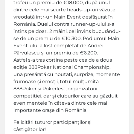
trofeu un premiu de €18.000, după unul
dintre cele mai scurte heads-up-uri vâzute
vreodată într-un Main Event desfășurat în
România. Duelul contra runner-up-ului s-a
întins pe doar…2 mâini, cel învins bucurându-
se de un premiu de €10.300. Podiumul Main
Event-ului a fost completat de Andrei
Pârvulescu și un premiu de €6.200.
Astfel s-a tras cortina peste cea de a doua
ediție 888Poker National Championship,
una presărată cu noutăți, surprize, momente
frumoase și emoții, totul mulțumită
888Poker și Pokerfest, organizatorii
competiției, dar și cluburilor care au găzduit
evenimentele în câteva dintre cele mai
importante orașe din România.
Felicitări tuturor participanților și
câștigătorilor!