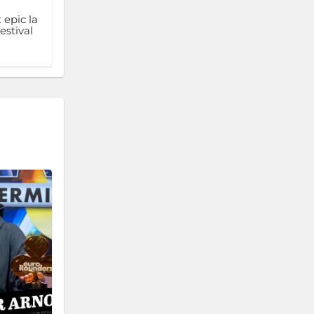
 epic la
estival