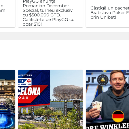
PlayGG anunță
an
Romanian December
Câștigă un pachet
ram
Special, turneu exclusiv
Bratislava Poker F
cu $500.000 GTD.
prin Unibet!
Califică-te pe PlayGG cu
doar $10!