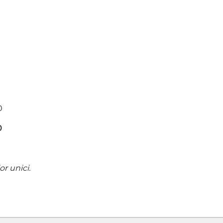
0
0
r unici.