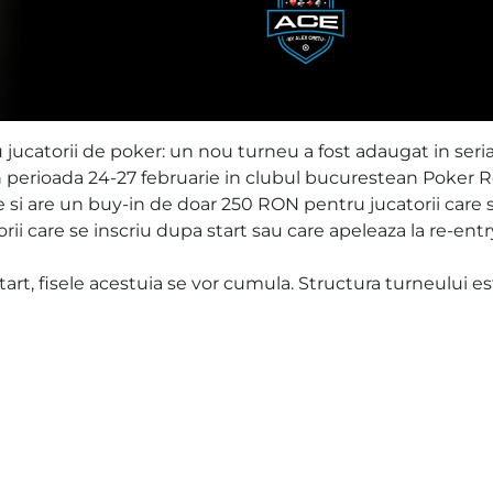
jucatorii de poker: un nou turneu a fost adaugat in seri
n perioada 24-27 februarie in clubul bucurestean Poker 
 si are un buy-in de doar 250 RON pentru jucatorii care 
ii care se inscriu dupa start sau care apeleaza la re-entr
tart, fisele acestuia se vor cumula. Structura turneului e