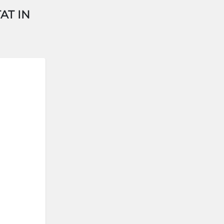
AT IN