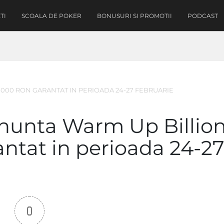
TI
SCOALA DE POKER
BONUSURI SI PROMOTII
PODCAST
.000 RON GARANTAT IN PERIOADA 24-27 FEBRUARIE
anunta Warm Up Billio
ntat in perioada 24-2
0