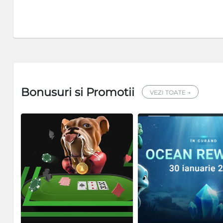
Bonusuri si Promotii
VEZI TOATE →