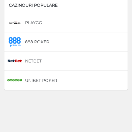
CAZINOURI POPULARE
PLAYGG
D
888 POKER
D
NETBET
D
UNIBET POKER
D