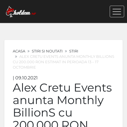
ACASA
STIRI SI NOUTATI
STIRI
ALEX CRETU EVENTS ANUNTA MONTHLY BILLIONS
CU 200.000 RON ESTIMAT IN PERIOADA 13 – 17
OCTOMBRIE
| 09.10.2021
Alex Cretu Events
anunta Monthly
BillionS cu
200.000 RON