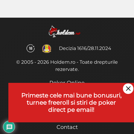
Decizia 1616/28.11.2024
© 2005 - 2026 Holdem.ro - Toate drepturile
rezervate.
Poker Online
Termeni si Conditii
Primeste cele mai bune bonusuri,
turnee freeroll si stiri de poker
Joaca Poker
direct pe email!
De ce noi?
Contact