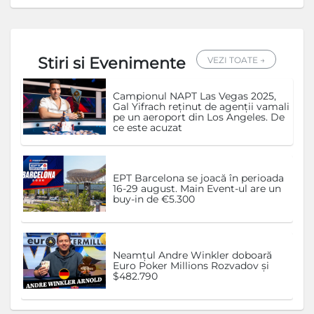
Stiri si Evenimente
VEZI TOATE →
Campionul NAPT Las Vegas 2025,
Gal Yifrach reținut de agenții vamali
pe un aeroport din Los Angeles. De
ce este acuzat
EPT Barcelona se joacă în perioada
16-29 august. Main Event-ul are un
buy-in de €5.300
Neamțul Andre Winkler doboară
Euro Poker Millions Rozvadov și
$482.790