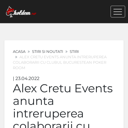
ACASA
STIRI SI NOUTATI
STIRI
ALEX CRETU EVENTS ANUNTA INTRERUPEREA
COLABORARII CU CLUBUL BUCURESTEAN POKER
ROOM
| 23.04.2022
Alex Cretu Events
anunta
intreruperea
colaborarii cu