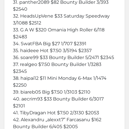
31. panther2089 $82 Bounty Builder 3/393
$2540
32. HeadsUpVene $33 Saturday Speedway
3/1088 $2512
33. G A W $320 Omania High Roller 6/118
$2483
34. SwatFBA Big $27 1/707 $2391
35. haideee Hot $7.50 3/5194 $2357
36. soare99 $33 Bounty Builder 5/2471 $2345
37. realgeo $7.50 Bounty Builder 1/3283
$2345
38. haipai12 $11 Mini Monday 6-Max 1/1474
$2250
39. biareb05 Big $7.50 1/3103 $2110
40. aecrim93 $33 Bounty Builder 6/3017
$2101
41. TibyDragan Hot $7.50 2/3130 $2053
42. Alexandru „alexxt7” Farcasanu $162
Bounty Builder 6/405 $2005