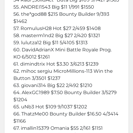
55. ANDREI1543 Big $11 1/991 $1550
56. the*god88 $215 Bounty Builder 9/393
$1462
57. RomulusH28 Hot $27 2/459 $1408
58. masterm1nd2 Big $27 2/420 $1321
59. lulutza12 Big $11 5/4105 $1313
60. DavidAdrianX Mini Battle Royale Prog.
KO 6/5012 $1261
61. dimindtrix Hot $3.30 3/6213 $1239
62. mihoc sergiu MicroMillions-113 Win the
Button 3/3501 $1237
63. giovani314 Big $22 2/492 $1210
64. AlexGC1989 $7.50 Bounty Builder 3/5279
$1204
65. uNb3 Hot $109 9/1037 $1202
66. ThatzMe00 Bounty Builder $16.50 4/3414
$1166
67. imallin15379 Omania $55 2/161 $1151