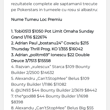
rezultatele complete ale saptamanii trecute
pe Pokerstars in turneele cu rosu si albastru:
Nume Turneu Loc Premiu
1. Tobi0513 $1050 Pot Limit Omaha Sunday
Grand 1/116 $22674
2. Adrian Paul „bostanu24” Covaciu $215
Thursday Thrill Prog. KO 1/355 $16042
3. Adrian „politm69” Ionescu $22 Double
Deuce 3/7513 $15558
4. Razvan „xulescux” Starca $109 Bounty
Builder 2/2500 $14632
5. Alexandru „Can’tStopMee” Belus $109
Bounty Builder 1/1186 $11082
6. @L1N93 $44 Bounty Builder 2/3619 $8442
7. the*god88 $44 Bounty Builder 1/1698
$8398
8. Alexandu „Can’tStopMee” Belus Big $55