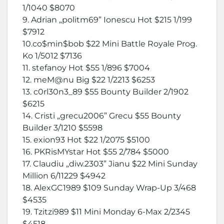
1/1040 $8070
9. Adrian „politm69” Ionescu Hot $215 1/199
$7912
10.co$min$bob $22 Mini Battle Royale Prog.
Ko 1/5012 $7136
11. stefanoy Hot $55 1/896 $7004
12. meM@nu Big $22 1/2213 $6253
13. c0rl30n3_89 $55 Bounty Builder 2/1902
$6215
14. Cristi „grecu2006” Grecu $55 Bounty
Builder 3/1210 $5598
15. exion93 Hot $22 1/2075 $5100
16. PKRisMYstar Hot $55 2/784 $5000
17. Claudiu „diw.2303” Jianu $22 Mini Sunday
Million 6/11229 $4942
18. AlexGC1989 $109 Sunday Wrap-Up 3/468
$4535
19. Tzitzi989 $11 Mini Monday 6-Max 2/2345
$4518