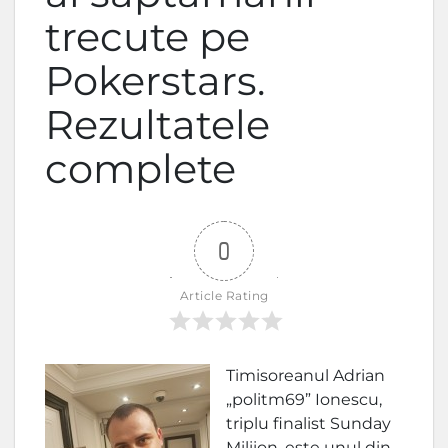
trecute pe
Pokerstars.
Rezultatele
complete
0
Article Rating
Timisoreanul Adrian
„politm69” Ionescu,
triplu finalist Sunday
Miliion, este unul din