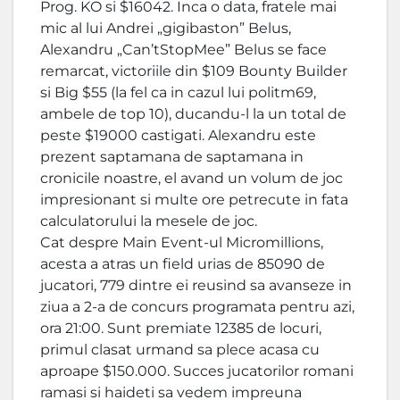
Prog. KO si $16042. Inca o data, fratele mai
mic al lui Andrei „gigibaston” Belus,
Alexandru „Can’tStopMee” Belus se face
remarcat, victoriile din $109 Bounty Builder
si Big $55 (la fel ca in cazul lui politm69,
ambele de top 10), ducandu-l la un total de
peste $19000 castigati. Alexandru este
prezent saptamana de saptamana in
cronicile noastre, el avand un volum de joc
impresionant si multe ore petrecute in fata
calculatorului la mesele de joc.
Cat despre Main Event-ul Micromillions,
acesta a atras un field urias de 85090 de
jucatori, 779 dintre ei reusind sa avanseze in
ziua a 2-a de concurs programata pentru azi,
ora 21:00. Sunt premiate 12385 de locuri,
primul clasat urmand sa plece acasa cu
aproape $150.000. Succes jucatorilor romani
ramasi si haideti sa vedem impreuna