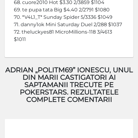
68. cuore2010 Hot $3.30 2/3859 $1104
69. te pupa tata Big $4.40 2/2791 $1080
70. *V4L1_T* Sunday Spider 5/3336 $1049
71. danny1ok Mini Saturday Duel 2/288 $1037
72. theluckyes81 MicroMillions-118 3/4613
$1011
ADRIAN „POLITM69” IONESCU, UNUL
DIN MARII CASTIGATORI AI
SAPTAMANII TRECUTE PE
POKERSTARS. REZULTATELE
COMPLETE COMENTARII