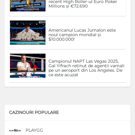
recent High Roller-ul Euro Poker
Millions și €72.690
Americanul Lucas Jumalon este
noul campion mondial și
$10.000.000!
Campionul NAPT Las Vegas 2025,
Gal Yifrach reținut de agenții vamali
pe un aeroport din Los Angeles. De
ce este acuzat
CAZINOURI POPULARE
PLAYGG
D