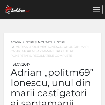
ACASA
STIRI SI NOUTATI
STIRI
ADRIAN „POLITM69” IONESCU, UNUL DIN MARII
CASTIGATORI AI SAPTAMANII TRECUTE PE
POKERSTARS. REZULTATELE COMPLETE
| 31.07.2017
Adrian „politm69”
Ionescu, unul din
marii castigatori
ai saptamanii