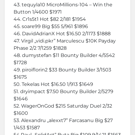
43. tequyla10 MicroMillions-104 – Win the
Button 1/4600 $1971
44. Cr1s5t1 Hot $82 2/181 $1954
45. soare99 Big $55 5/961 $1896
46. DavidAdrianX Hot $16.50 2/1173 $1888
47. Virgil „vidi.pkr” Marculescu $10K Payday
Phase 2/2 7/1259 $1828
48. dumystefan $11 Bounty Builder 4/5542
$1728
49. piroiflorin2 $33 Bounty Builder 3/1503
$1675
50. Tekelas Hot $16.50 1/913 $1649
51. dryimpact $7.50 Bounty Builder 2/5279
$1646
52. WagerOnGod $215 Saturday Duel 2/32
$1600
53. Alexandru „alexxt7” Farcasanu Big $27
1/453 $1587
54 Raul „SolidAct” Buta Big $109 9/1421 $1563