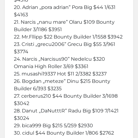
20. Adrian „pora adrian” Pora Big $44 1/631
$4163
21. Narcis „nanu mare” Olaru $109 Bounty
Builder 3/1186 $3951
22. Mr.Fllipp $22 Bounty Builder 1/1558 $3942
23. Cristi „grecu2006” Grecu Big $55 3/961
$3774
24. Narcis „Narcisus90” Nedelcu $320
Omania High Roller 3/69 $3361
25. musashi19337 Hot $11 2/3382 $3237
26. Bogdan „meteze” Dinu $215 Bounty
Builder 6/393 $3235
27. cerberus210 $44 Bounty Builder 3/1698
$3042
28. Danut „DaNutttR” Radu Big $109 7/1421
$3024
29. bica999 Big $215 5/259 $2930
30. cidul $44 Bounty Builder 1/806 $2762