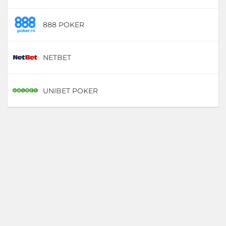
888 POKER
D
NETBET
D
UNIBET POKER
D