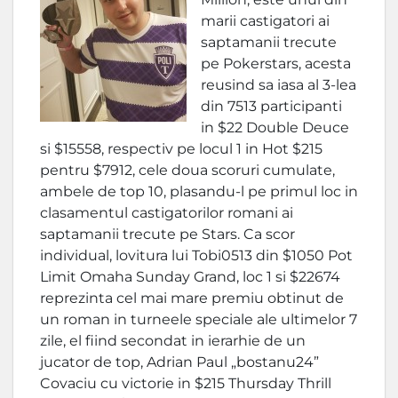
marii castigatori ai
saptamanii trecute
pe Pokerstars, acesta
reusind sa iasa al 3-lea
din 7513 participanti
in $22 Double Deuce
si $15558, respectiv pe locul 1 in Hot $215
pentru $7912, cele doua scoruri cumulate,
ambele de top 10, plasandu-l pe primul loc in
clasamentul castigatorilor romani ai
saptamanii trecute pe Stars. Ca scor
individual, lovitura lui Tobi0513 din $1050 Pot
Limit Omaha Sunday Grand, loc 1 si $22674
reprezinta cel mai mare premiu obtinut de
un roman in turneele speciale ale ultimelor 7
zile, el fiind secondat in ierarhie de un
jucator de top, Adrian Paul „bostanu24”
Covaciu cu victorie in $215 Thursday Thrill