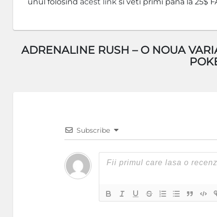
unul folosind
acest link
si veti primi pana la 25$
ADRENALINE RUSH – O NOUA VARIA
POK
Subscribe