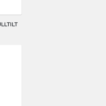
LLTILT