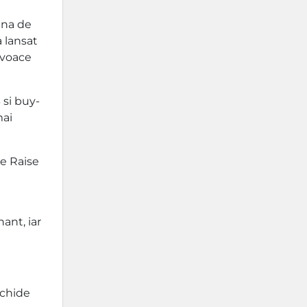
ana de
a lansat
ovoace
 si buy-
mai
le Raise
ant, iar
schide