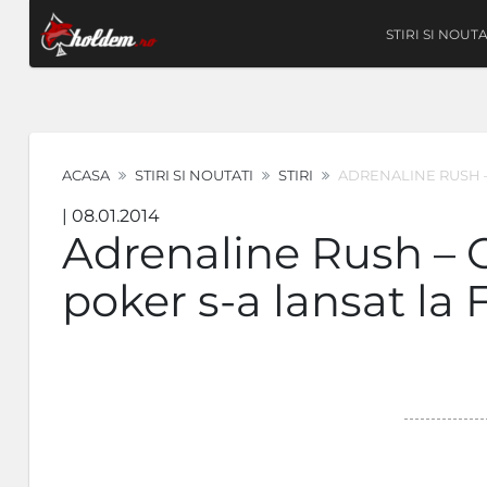
STIRI SI NOUTA
ACASA
STIRI SI NOUTATI
STIRI
ADRENALINE RUSH –
| 08.01.2014
Adrenaline Rush – O
poker s-a lansat la F