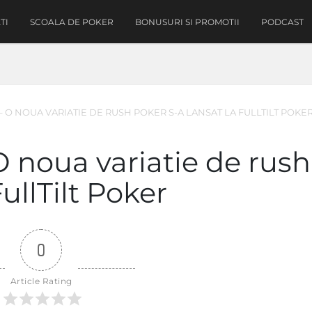
TI
SCOALA DE POKER
BONUSURI SI PROMOTII
PODCAST
 O NOUA VARIATIE DE RUSH POKER S-A LANSAT LA FULLTILT POKE
 noua variatie de rush
ullTilt Poker
0
Article Rating