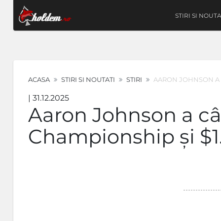
STIRI SI NOUTA
ACASA
STIRI SI NOUTATI
STIRI
AARON JOHNSON A C
| 31.12.2025
Aaron Johnson a c
Championship și $1