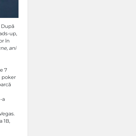
. După
ads-up,
or în
ne, ani
e 7
e poker
oarcă
i-a
Vegas.
a 1B,