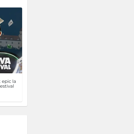
 epic la
estival