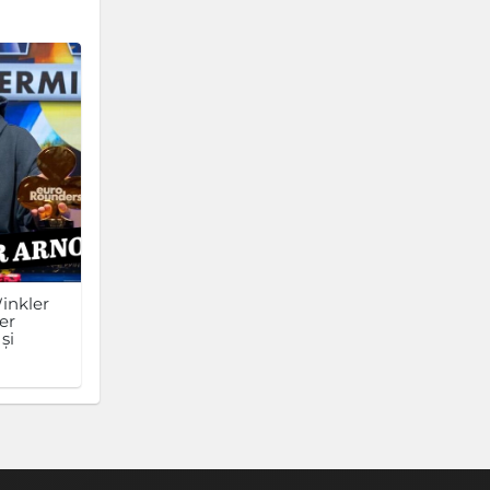
inkler
er
și