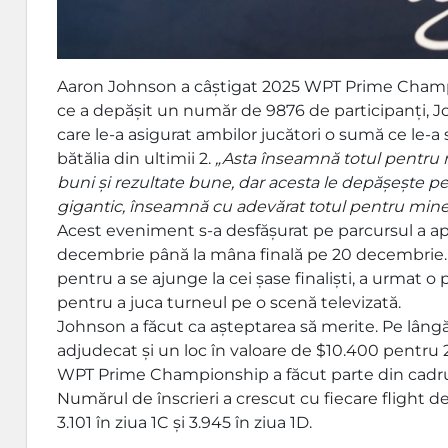
Aaron Johnson a câștigat 2025 WPT Prime Champi
ce a depășit un număr de 9876 de participanți, 
care le-a asigurat ambilor jucători o sumă ce le-a
bătălia din ultimii 2.
„Asta înseamnă totul pentru
buni și rezultate bune, dar acesta le depășește 
gigantic, înseamnă cu adevărat totul pentru mine
Acest eveniment s-a desfășurat pe parcursul a ap
decembrie până la mâna finală pe 20 decembrie. Du
pentru a se ajunge la cei șase finaliști, a urmat o 
pentru a juca turneul pe o scenă televizată.
Johnson a făcut ca așteptarea să merite. Pe lângă f
adjudecat și un loc în valoare de $10.400 pent
WPT Prime Championship a făcut parte din cadru
Numărul de înscrieri a crescut cu fiecare flight de st
3.101 în ziua 1C și 3.945 în ziua 1D.