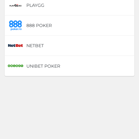
PLAYGG
D
888 POKER
D
NETBET
D
UNIBET POKER
D