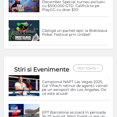
December Special, turneu exclusiv
cu $500.000 GTD. Califică-te pe
PlayGG cu doar $10!
Câștigă un pachet epic la Bratislava
Poker Festival prin Unibet!
Stiri si Evenimente
VEZI TOATE →
Campionul NAPT Las Vegas 2025,
Gal Yifrach reținut de agenții vamali
pe un aeroport din Los Angeles. De
ce este acuzat
EPT Barcelona se joacă în perioada
16-29 august. Main Event-ul are un