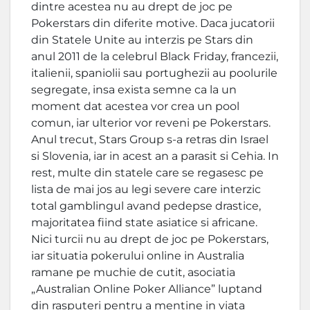
dintre acestea nu au drept de joc pe
Pokerstars din diferite motive. Daca jucatorii
din Statele Unite au interzis pe Stars din
anul 2011 de la celebrul Black Friday, francezii,
italienii, spaniolii sau portughezii au poolurile
segregate, insa exista semne ca la un
moment dat acestea vor crea un pool
comun, iar ulterior vor reveni pe Pokerstars.
Anul trecut, Stars Group s-a retras din Israel
si Slovenia, iar in acest an a parasit si Cehia. In
rest, multe din statele care se regasesc pe
lista de mai jos au legi severe care interzic
total gamblingul avand pedepse drastice,
majoritatea fiind state asiatice si africane.
Nici turcii nu au drept de joc pe Pokerstars,
iar situatia pokerului online in Australia
ramane pe muchie de cutit, asociatia
„Australian Online Poker Alliance” luptand
din rasputeri pentru a mentine in viata