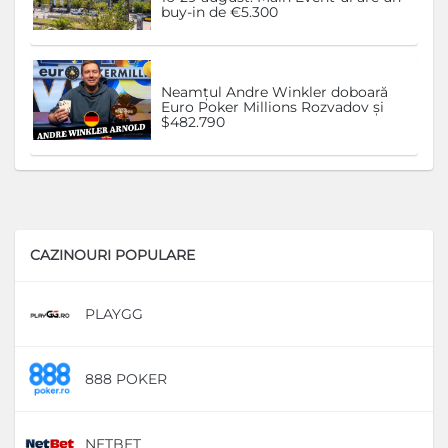
buy-in de €5.300
Neamțul Andre Winkler doboară
Euro Poker Millions Rozvadov și
$482.790
CAZINOURI POPULARE
PLAYGG
D
888 POKER
D
NETBET
D