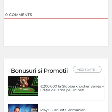
0
COMMENTS
Bonusuri si Promotii
VEZI TOATE →
€200.000 la Slobberknocker Series –
Ediția de Iarnă pe Unibet!
PlayGG anunță Romanian