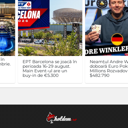
 în
EPT Barcelona se joacă în
Neamțul Andre W
brie.
perioada 16-29 august.
doboară Euro Pok
n
Main Event-ul are un
Millions Rozvadov 
buy-in de €5.300
$482.790