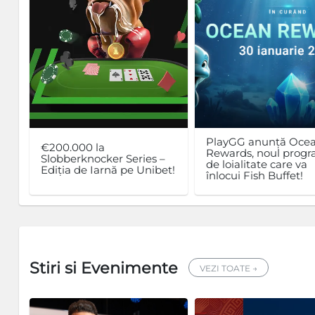
PlayGG anunță Oce
€200.000 la
Rewards, noul prog
Slobberknocker Series –
de loialitate care va
Ediția de Iarnă pe Unibet!
înlocui Fish Buffet!
Stiri si Evenimente
VEZI TOATE →