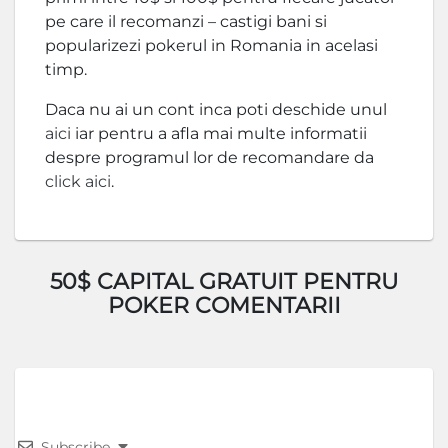
pe care il recomanzi – castigi bani si
popularizezi pokerul in Romania in acelasi
timp.
Daca nu ai un cont inca poti deschide unul
aici
iar pentru a afla mai multe informatii
despre programul lor de recomandare da
click aici
.
50$ CAPITAL GRATUIT PENTRU
POKER COMENTARII
Subscribe