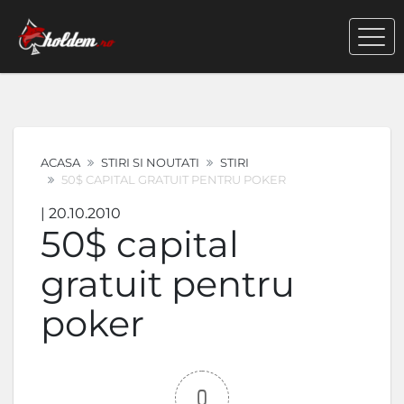
ACASA
STIRI SI NOUTATI
STIRI
50$ CAPITAL GRATUIT PENTRU POKER
| 20.10.2010
50$ capital
gratuit pentru
poker
0