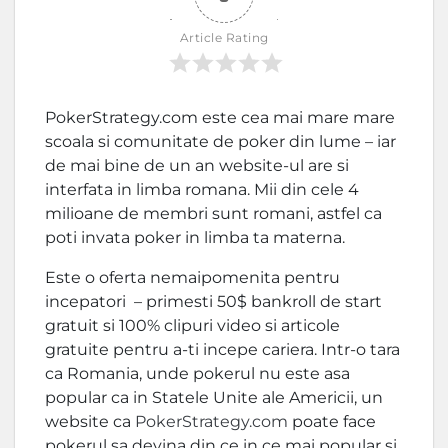
Article Rating
PokerStrategy.com este cea mai mare mare
scoala si comunitate de poker din lume – iar
de mai bine de un an website-ul are si
interfata in limba romana. Mii din cele 4
milioane de membri sunt romani, astfel ca
poti invata poker in limba ta materna.
Este o oferta nemaipomenita pentru
incepatori – primesti 50$ bankroll de start
gratuit si 100% clipuri video si articole
gratuite pentru a-ti incepe cariera. Intr-o tara
ca Romania, unde pokerul nu este asa
popular ca in Statele Unite ale Americii, un
website ca
PokerStrategy.com
poate face
pokerul sa devina din ce in ce mai popular si