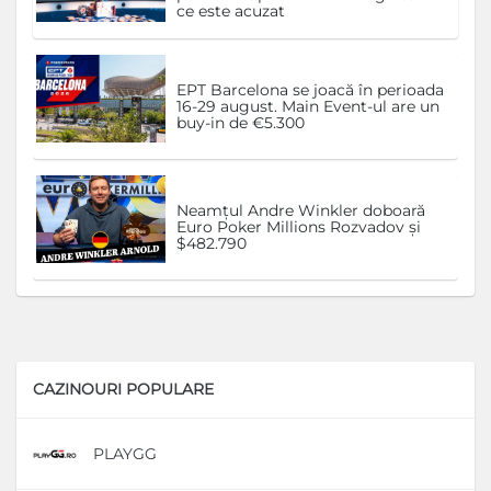
ce este acuzat
EPT Barcelona se joacă în perioada
16-29 august. Main Event-ul are un
buy-in de €5.300
Neamțul Andre Winkler doboară
Euro Poker Millions Rozvadov și
$482.790
CAZINOURI POPULARE
PLAYGG
D