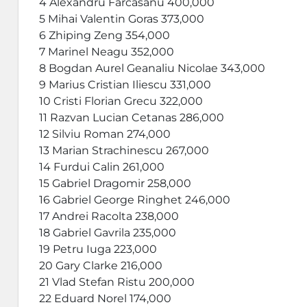
4 Alexandru Farcasanu 400,000
5 Mihai Valentin Goras 373,000
6 Zhiping Zeng 354,000
7 Marinel Neagu 352,000
8 Bogdan Aurel Geanaliu Nicolae 343,000
9 Marius Cristian Iliescu 331,000
10 Cristi Florian Grecu 322,000
11 Razvan Lucian Cetanas 286,000
12 Silviu Roman 274,000
13 Marian Strachinescu 267,000
14 Furdui Calin 261,000
15 Gabriel Dragomir 258,000
16 Gabriel George Ringhet 246,000
17 Andrei Racolta 238,000
18 Gabriel Gavrila 235,000
19 Petru Iuga 223,000
20 Gary Clarke 216,000
21 Vlad Stefan Ristu 200,000
22 Eduard Norel 174,000