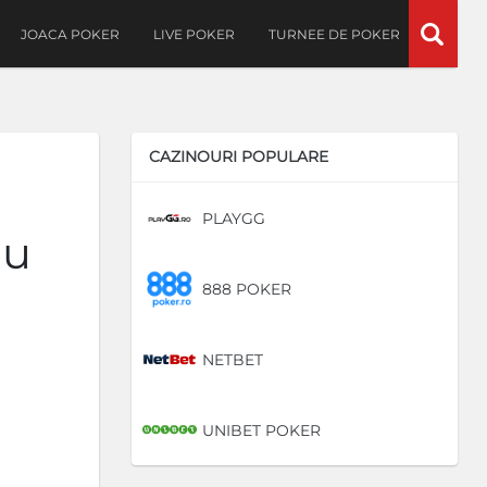
JOACA POKER
LIVE POKER
TURNEE DE POKER
CAZINOURI POPULARE
PLAYGG
DE
iu
888 POKER
DE
NETBET
DE
UNIBET POKER
DE