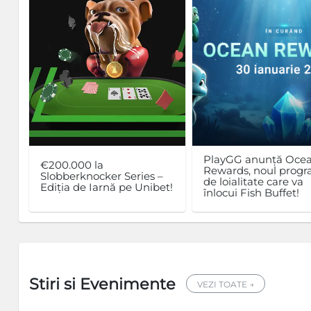
PlayGG anunță Oce
€200.000 la
Rewards, noul prog
Slobberknocker Series –
de loialitate care va
Ediția de Iarnă pe Unibet!
înlocui Fish Buffet!
Stiri si Evenimente
VEZI TOATE →