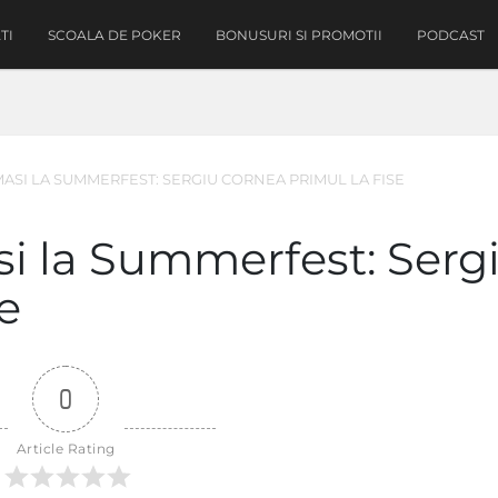
TI
SCOALA DE POKER
BONUSURI SI PROMOTII
PODCAST
MASI LA SUMMERFEST: SERGIU CORNEA PRIMUL LA FISE
si la Summerfest: Serg
e
0
Article Rating