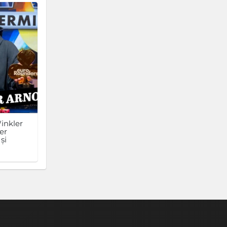
inkler
er
și