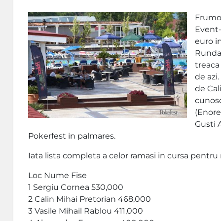
Frumoa
Event-
euro in
Runda 
treaca
de azi
de Cal
cunosc
(Enorel
Gusti 
Pokerfest in palmares.
Iata lista completa a celor ramasi in cursa pentru 
Loc Nume Fise
1 Sergiu Cornea 530,000
2 Calin Mihai Pretorian 468,000
3 Vasile Mihail Rablou 411,000