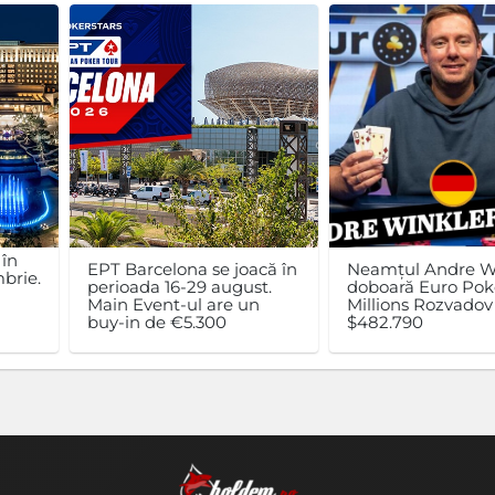
 în
EPT Barcelona se joacă în
Neamțul Andre W
brie.
perioada 16-29 august.
doboară Euro Pok
n
Main Event-ul are un
Millions Rozvadov 
buy-in de €5.300
$482.790