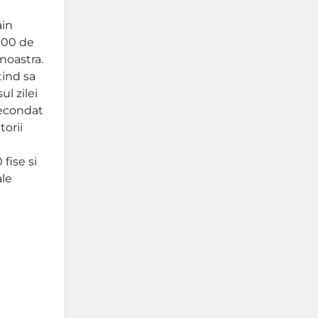
ain
000 de
 noastra.
tind sa
l zilei
secondat
torii
 fise si
ale