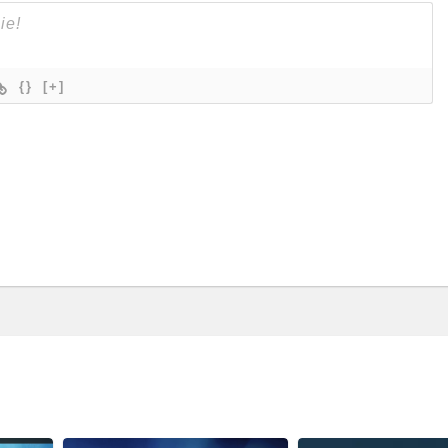
{}
[+]