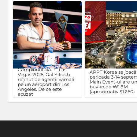
Campionul NAPT Las
APPT Korea se joacă
Vegas 2025, Gal Yifrach
perioada 3-14 septem
reținut de agenții vamali
Main Event-ul are u
pe un aeroport din Los
buy-in de ₩1.8M
Angeles. De ce este
(aproximativ $1.260)
acuzat