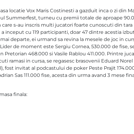
sa locatie Vox Maris Costinesti a gazduit inca o zi din M
ul Summerfest, turneu cu premii totale de aproape 90.
 care s-au inscris multi jucatori foarte cunoscuti din tara
a inceput cu 119 participanti, doar 47 dintre acestia izbu
 mai departe, ei urmand sa revina la mesele de joc in cursu
. Lider de moment este Sergiu Cornea, 530.000 de fise, 
in Pretorian 468.000 si Vasile Rablou 411.000. Printre juca
uti ramasi in cursa, se regasesc brasovenii Eduard Norel
), fost invitat al podcastului de poker Peste Prajit 174.000
Adrian Sas 111.000 fise, acesta din urma avand 3 mese fin
masa finala: