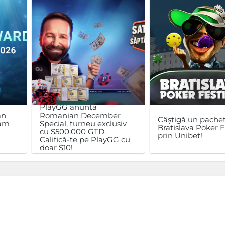
PlayGG anunță
an
Romanian December
Câștigă un pachet
ram
Special, turneu exclusiv
Bratislava Poker F
cu $500.000 GTD.
prin Unibet!
Califică-te pe PlayGG cu
doar $10!