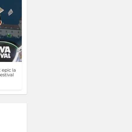
 epic la
estival