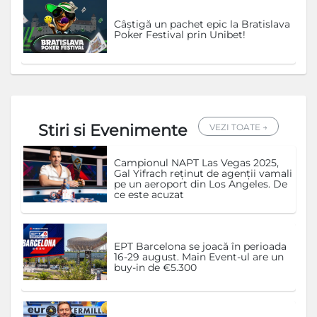
Câștigă un pachet epic la Bratislava
Poker Festival prin Unibet!
Stiri si Evenimente
VEZI TOATE →
Campionul NAPT Las Vegas 2025,
Gal Yifrach reținut de agenții vamali
pe un aeroport din Los Angeles. De
ce este acuzat
EPT Barcelona se joacă în perioada
16-29 august. Main Event-ul are un
buy-in de €5.300