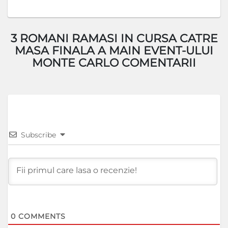
3 ROMANI RAMASI IN CURSA CATRE
MASA FINALA A MAIN EVENT-ULUI
MONTE CARLO COMENTARII
Subscribe
0
COMMENTS