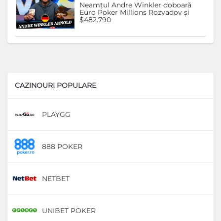
Neamțul Andre Winkler doboară
Euro Poker Millions Rozvadov și
$482.790
CAZINOURI POPULARE
PLAYGG
D
888 POKER
D
NETBET
D
UNIBET POKER
D