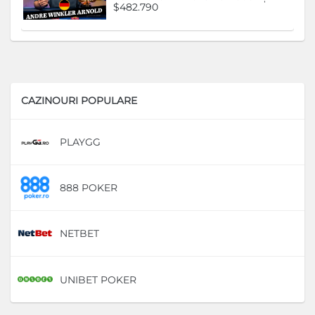
$482.790
CAZINOURI POPULARE
PLAYGG
D
888 POKER
D
NETBET
D
UNIBET POKER
D