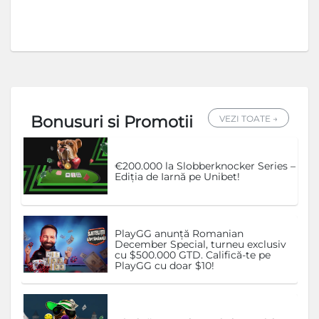
Bonusuri si Promotii
VEZI TOATE →
€200.000 la Slobberknocker Series –
Ediția de Iarnă pe Unibet!
PlayGG anunță Romanian
December Special, turneu exclusiv
cu $500.000 GTD. Califică-te pe
PlayGG cu doar $10!