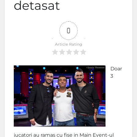
detasat
0
Article Rating
Doar
3
jucatori au ramas cu fise in Main Event-ul