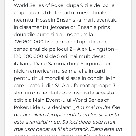
World Series of Poker dupa 9 zile de joc, iar
chipleader-ul de la startul mesei finale,
neamtul Hossein Ensan si-a marit avantajul
in clasamentul jetoanelor. Ensan a prins
doua zile bune si a ajuns acum la
326.800.000 fise, aproape triplu fata de
canadianul de pe locul 2 – Alex Livingston –
120.400.000 si de 5 ori mai mult decat
italianul Dario Sammartino. Surprinzator,
niciun american nu se mai afla in carti
pentru titlul mondial si asta in conditiile in
care jucatorii din SUA au format aproape 3
sferturi din field-ul celor inscrisi la aceasta
editie a Main Event-ului World Series of
Poker. Liderul a declarat:
„Am mai multe fise
decat ceilalti doi oponenti la un loc si acesta
este avantajul meu. Sa joci deep este mult
mai usor decat sa fii shortstack. Dario este un