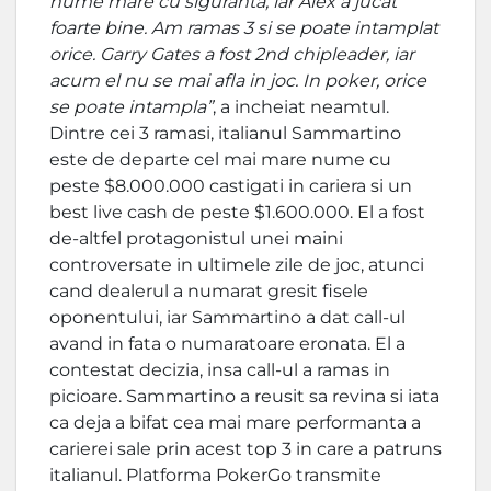
nume mare cu siguranta, iar Alex a jucat
foarte bine. Am ramas 3 si se poate intamplat
orice. Garry Gates a fost 2nd chipleader, iar
acum el nu se mai afla in joc. In poker, orice
se poate intampla”
, a incheiat neamtul.
Dintre cei 3 ramasi, italianul Sammartino
este de departe cel mai mare nume cu
peste $8.000.000 castigati in cariera si un
best live cash de peste $1.600.000. El a fost
de-altfel protagonistul unei maini
controversate in ultimele zile de joc, atunci
cand dealerul a numarat gresit fisele
oponentului, iar Sammartino a dat call-ul
avand in fata o numaratoare eronata. El a
contestat decizia, insa call-ul a ramas in
picioare. Sammartino a reusit sa revina si iata
ca deja a bifat cea mai mare performanta a
carierei sale prin acest top 3 in care a patruns
italianul. Platforma PokerGo transmite