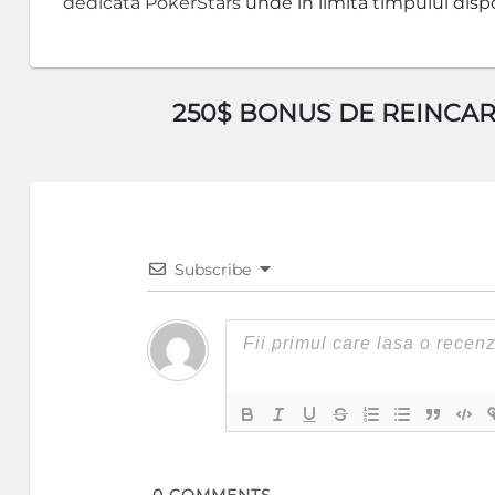
dedicata PokerStars
unde in limita timpului dispo
250$ BONUS DE REINCA
Subscribe