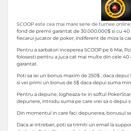
SCOOP este cea mai mare serie de turnee online
fond de premii garantat de 30.000.000$ si cu 40 
fiecarui jucator de poker, indiferent de miza la car
Pentru a sarbatori inceperea SCOOP pe 6 Mai, Pok
folosesti pentru a juca cat mai multe din cele 40 
garantat.
Poti sa iei un bonus maxim de 250$ , daca depui
si vei primi un bonus de 5$ daca depui suma mi
Pentru a depune, logheaza-te in softul PokerStars
depunere, introdu suma pe care vrei sa o depui s
Din momentul in care faci depunerea, bonusul se va
Daca ai intrebari, poti sa trimiti un email la
suppo