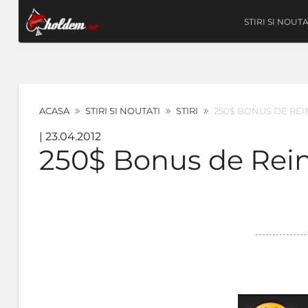
STIRI SI NOUTA
ACASA
STIRI SI NOUTATI
STIRI
250$ BONUS DE RE
| 23.04.2012
250$ Bonus de Rein