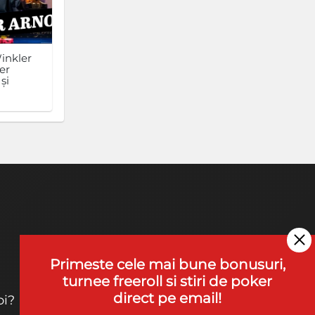
inkler
er
și
Primeste cele mai bune bonusuri,
turnee freeroll si stiri de poker
direct pe email!
oi?
Contact