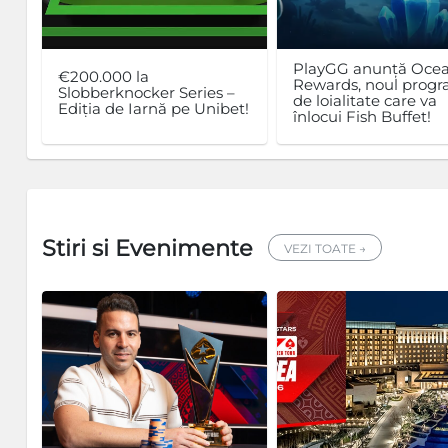
PlayGG anunță Oce
€200.000 la
Rewards, noul prog
Slobberknocker Series –
de loialitate care va
Ediția de Iarnă pe Unibet!
înlocui Fish Buffet!
Stiri si Evenimente
VEZI TOATE →