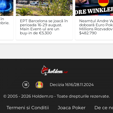
 în
EPT Barcelona se joacă în
Neamțul Andre W
brie.
perioada 16-29 august.
doboară Euro Pok
n
Main Event-ul are un
Millions Rozvadov 
buy-in de €5.300
$482.790
Decizia 1616/28.11.2024
© 2005 - 2026 Holdem.ro - Toate drepturile rezervate.
Termeni si Conditii
Joaca Poker
De ce n