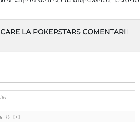
nibil, vei primi raspunsuri de la reprezentantii PokerStar
RCARE LA POKERSTARS COMENTARII
{}
[+]