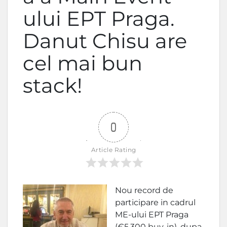
ului EPT Praga.
Danut Chisu are
cel mai bun
stack!
0
Article Rating
Nou record de
participare in cadrul
ME-ului EPT Praga
(€5,300 buy-in), dupa