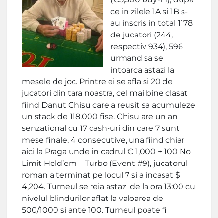
ce in zilele 1A si 1B s-
au inscris in total 1178
de jucatori (244,
respectiv 934), 596
urmand sa se
intoarca astazi la
mesele de joc. Printre ei se afla si 20 de
jucatori din tara noastra, cel mai bine clasat
fiind Danut Chisu care a reusit sa acumuleze
un stack de 118.000 fise. Chisu are un an
senzational cu 17 cash-uri din care 7 sunt
mese finale, 4 consecutive, una fiind chiar
aici la Praga unde in cadrul € 1,000 + 100 No
Limit Hold’em – Turbo (Event #9), jucatorul
roman a terminat pe locul 7 si a incasat $
4,204. Turneul se reia astazi de la ora 13:00 cu
nivelul blindurilor aflat la valoarea de
500/1000 si ante 100. Turneul poate fi