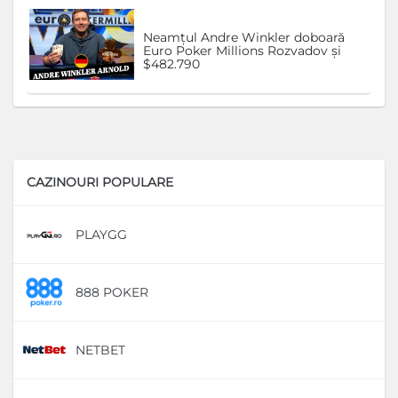
Neamțul Andre Winkler doboară
Euro Poker Millions Rozvadov și
$482.790
CAZINOURI POPULARE
PLAYGG
D
888 POKER
D
NETBET
D