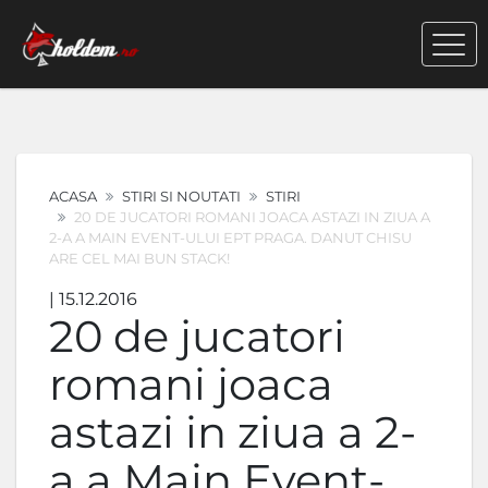
ACASA
STIRI SI NOUTATI
STIRI
20 DE JUCATORI ROMANI JOACA ASTAZI IN ZIUA A
2-A A MAIN EVENT-ULUI EPT PRAGA. DANUT CHISU
ARE CEL MAI BUN STACK!
| 15.12.2016
20 de jucatori
romani joaca
astazi in ziua a 2-
a a Main Event-