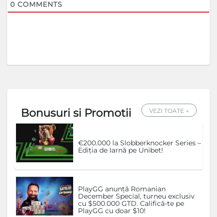
0
COMMENTS
Bonusuri si Promotii
VEZI TOATE →
€200.000 la Slobberknocker Series –
Ediția de Iarnă pe Unibet!
PlayGG anunță Romanian
December Special, turneu exclusiv
cu $500.000 GTD. Califică-te pe
PlayGG cu doar $10!